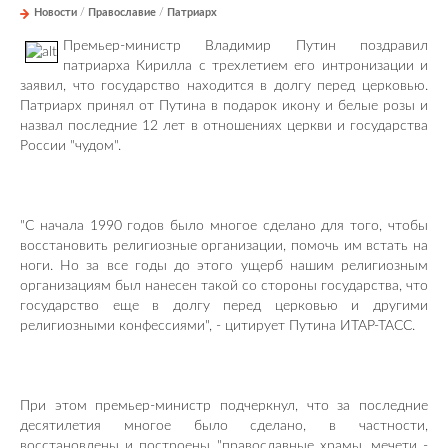
Новости
/
Православие
/
Патриарх
Премьер-министр Владимир Путин поздравил
патриарха Кирилла с трехлетием его интронизации и
заявил, что государство находится в долгу перед церковью.
Патриарх принял от Путина в подарок икону и белые розы и
назвал последние 12 лет в отношениях церкви и государства
России "чудом".
"С начала 1990 годов было многое сделано для того, чтобы
восстановить религиозные организации, помочь им встать на
ноги. Но за все годы до этого ущерб нашим религиозным
организациям был нанесен такой со стороны государства, что
государство еще в долгу перед церковью и другими
религиозными конфессиями", - цитирует Путина ИТАР-ТАСС.
При этом премьер-министр подчеркнул, что за последние
десятилетия многое было сделано, в частности,
восстановлены и построены "православные храмы, мечети -