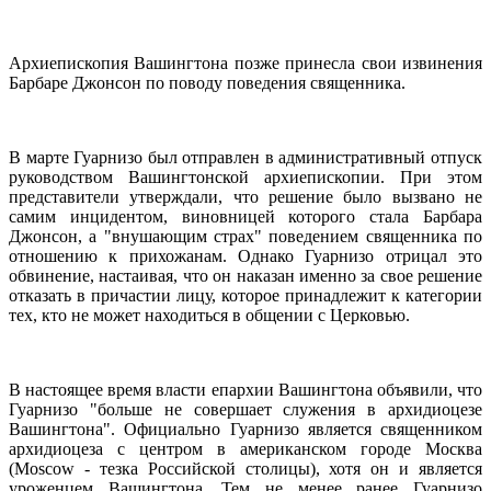
Архиепископия Вашингтона позже принесла свои извинения
Барбаре Джонсон по поводу поведения священника.
В марте Гуарнизо был отправлен в административный отпуск
руководством Вашингтонской архиепископии. При этом
представители утверждали, что решение было вызвано не
самим инцидентом, виновницей которого стала Барбара
Джонсон, а "внушающим страх" поведением священника по
отношению к прихожанам. Однако Гуарнизо отрицал это
обвинение, настаивая, что он наказан именно за свое решение
отказать в причастии лицу, которое принадлежит к категории
тех, кто не может находиться в общении с Церковью.
В настоящее время власти епархии Вашингтона объявили, что
Гуарнизо "больше не совершает служения в архидиоцезе
Вашингтона". Официально Гуарнизо является священником
архидиоцеза с центром в американском городе Москва
(Moscow - тезка Российской столицы), хотя он и является
уроженцем Вашингтона. Тем не менее ранее Гуарнизо