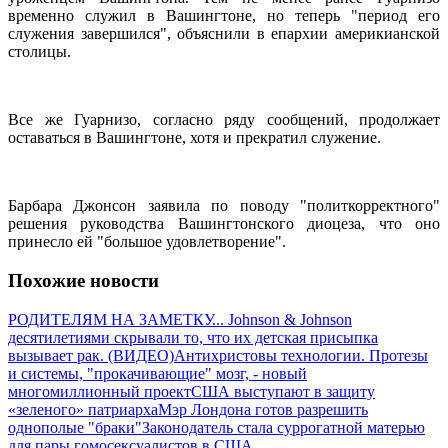
временно служил в Вашингтоне, но теперь "период его
служения завершился", объяснили в епархии америкианской
столицы.
Все же Гуарнизо, согласно ряду сообщений, продолжает
оставаться в Вашингтоне, хотя и прекратил служение.
Барбара Джонсон заявила по поводу "политкорректного"
решения руководства Вашингтонского диоцеза, что оно
принесло ей "большое удовлетворение".
Похожие новости
РОДИТЕЛЯМ НА ЗАМЕТКУ... Johnson & Johnson
десятилетиями скрывали то, что их детская присыпка
вызывает рак. (ВИДЕО)
Антихристовы технологии. Протезы
и системы, "прокачивающие" мозг, - новый
многомиллионный проект
США выступают в защиту
«зеленого» патриарха
Мэр Лондона готов разрешить
однополые "браки"
Законодатель стала суррогатной матерью
для пары гомосексуалистов в США