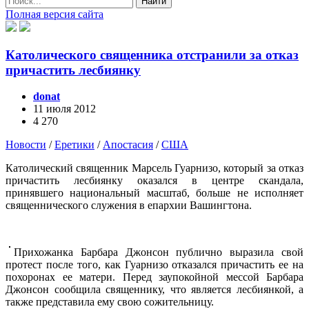
Найти
Полная версия сайта
Католического священника отстранили за отказ
причастить лесбиянку
donat
11 июля 2012
4 270
Новости
/
Еретики
/
Апостасия
/
США
Католический священник Марсель Гуарнизо, который за отказ
причастить лесбиянку оказался в центре скандала,
принявшего национальный масштаб, больше не исполняет
священнического служения в епархии Вашингтона.
Прихожанка Барбара Джонсон публично выразила свой
протест после того, как Гуарнизо отказался причастить ее на
похоронах ее матери. Перед заупокойной мессой Барбара
Джонсон сообщила священнику, что является лесбиянкой, а
также представила ему свою сожительницу.