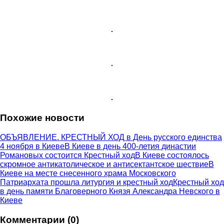
Похожие новости
ОБЪЯВЛЕНИЕ. КРЕСТНЫЙ ХОД в День русского единства
4 ноября в Киеве
В Киеве в день 400-летия династии
Романовых состоится Крестный ход
В Киеве состоялось
скромное антикатолическое и антисектантское шествие
В
Киеве на месте снесенного храма Московского
Патриархата прошла литургия и крестный ход
Крестный ход
в день памяти Благоверного Князя Александра Невского в
Киеве
Комментарии (0)