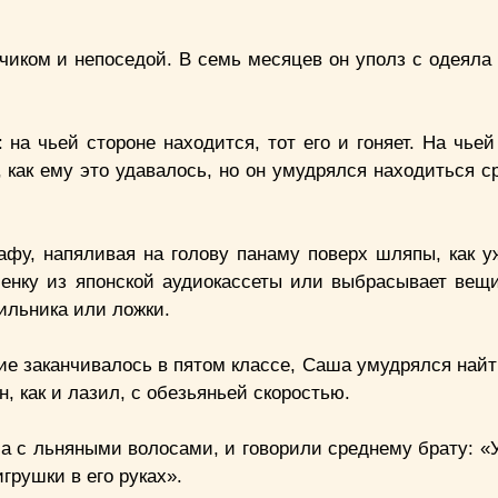
чиком и непоседой. В семь месяцев он уполз с одеяла 
 на чьей стороне находится, тот его и гоняет. На чье
 как ему это удавалось, но он умудрялся находиться с
афу, напяливая на голову панаму поверх шляпы, как у
енку из японской аудиокассеты или выбрасывает вещи
ильника или ложки.
ание заканчивалось в пятом классе, Саша умудрялся на
, как и лазил, с обезьяньей скоростью.
а с льняными волосами, и говорили среднему брату: «У
грушки в его руках».