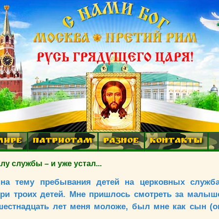
МИРЕ
ПАТРИОТАМ
РАЗНОЕ
КОНТАКТЫ
 службы – и уже устал...
на тему пребывания детей на церковных служб
и троих детей. Мне пришлось смотреть за малыш
шестнадцать лет меня моложе, был мне как сын (он