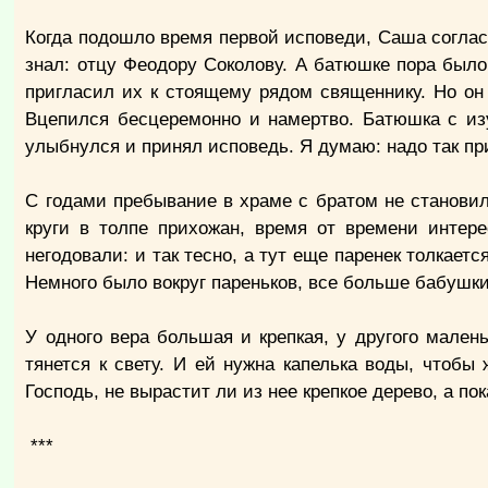
Когда подошло время первой исповеди, Саша соглас
знал: отцу Феодору Соколову. А батюшке пора было
пригласил их к стоящему рядом священнику. Но он н
Вцепился бесцеремонно и намертво. Батюшка с из
улыбнулся и принял исповедь. Я думаю: надо так пр
С годами пребывание в храме с братом не становило
круги в толпе прихожан, время от времени интер
негодовали: и так тесно, а тут еще паренек толкаетс
Немного было вокруг пареньков, все больше бабушки
У одного вера большая и крепкая, у другого малень
тянется к свету. И ей нужна капелька воды, чтобы 
Господь, не вырастит ли из нее крепкое дерево, а пок
***