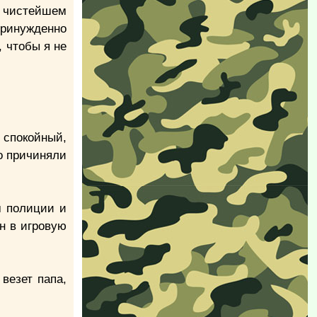
на чистейшем
принужденно
 чтобы я не
 спокойный,
о причиняли
м полиции и
н в игровую
везет папа,