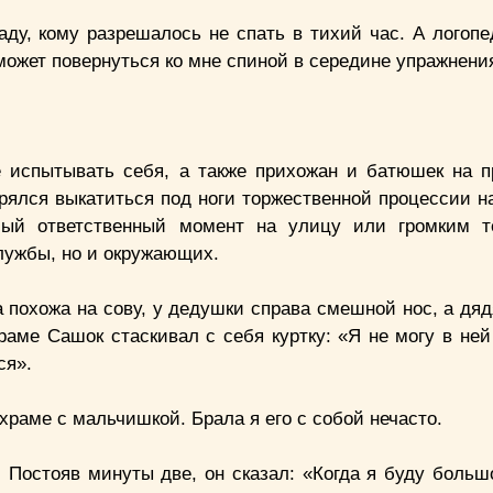
аду, кому разрешалось не спать в тихий час. А логопе
может повернуться ко мне спиной в середине упражнени
е испытывать себя, а также прихожан и батюшек на п
рялся выкатиться под ноги торжественной процессии на
мый ответственный момент на улицу или громким т
службы, но и окружающих.
 похожа на сову, у дедушки справа смешной нос, а дяд
аме Сашок стаскивал с себя куртку: «Я не могу в ней
ся».
храме с мальчишкой. Брала я его с собой нечасто.
 Постояв минуты две, он сказал: «Когда я буду большо