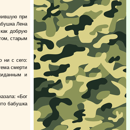
 жившую при
абушка Лена
 как добрую
стом, старым
 ни с сего:
тема смерти
ожиданным и
казала: «Бог
что бабушка