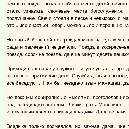
немного почувствовала себя на месте детей: ничего 
стала узнавать ключевые места богослужения. 
послушание. Свечи стояли в песке и невысоко, и ма
это было счастье! Теперь можно было и пораньше на
Но самый большой позор ждал меня на русском пр
рады и замечаний не делали. Поезда в воскресень
поезда, сорок на поезде, да еще минут десять пешком
Приходишь к началу службы – и уже устал, а про де
взрослые, притихшие дети. Служба долгая, проповедь
все беседуют... Нам бы, незадачливым мамашам, дать
Но пока мы собирались с мыслями, проголодавшиес
под предводительством Лизки-Грозы-Мальчишек
испеченным в честь приезда владыки. Дальше память
Владыка только посмеялся, но важная дама, чье