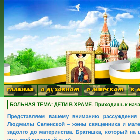
ГЛАВНАЯ
О ДУХОВНОМ
О МИРСКОМ
В 
БОЛЬНАЯ ТЕМА: ДЕТИ В ХРАМЕ. Приходишь к началу
Представляем вашему вниманию рассуждения 
Людмилы Селенской – жены священника и матер
задолго до материнства. Братишка, который на 
есть мой крестный сын).