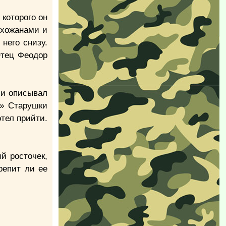
которого он
ихожанами и
него снизу.
Отец Феодор
 и описывал
?» Старушки
отел прийти.
ий росточек,
репит ли ее