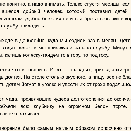
не понятно, а надо внимать. Только спустя месяцы, есл
Нашелся добрый человек, который поставил детей 
льчишкам удобно было их гасить и бросать огарки в ко
 службу приходить.
иходе в Данблейне, куда мы ездили раз в месяц. Дет
е ходят редко, и мы приезжали на всю службу. Минут 
, катишь коляску-тандем то в гору, то под гору.
тей что и говорить. И вот – праздник, приезд архиере
 долгая. На столе столько вкусного, а пищу все не бл
 детям йогурт в уголке и увести их от греха подальше
я чада, проявлявшие чудеса долготерпения до оконча
 объели всю клубнику на огромном белом торте, 
 мне отказывает...
 творение было самым наглым образом испорчено о