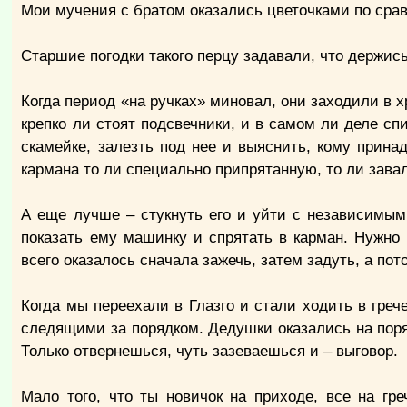
Мои мучения с братом оказались цветочками по сра
Старшие погодки такого перцу задавали, что держись
Когда период «на ручках» миновал, они заходили в х
крепко ли стоят подсвечники, и в самом ли деле сп
скамейке, залезть под нее и выяснить, кому прина
кармана то ли специально припрятанную, то ли зав
А еще лучше – стукнуть его и уйти с независимым 
показать ему машинку и спрятать в карман. Нужно
всего оказалось сначала зажечь, затем задуть, а пот
Когда мы переехали в Глазго и стали ходить в гре
следящими за порядком. Дедушки оказались на пор
Только отвернешься, чуть зазеваешься и – выговор.
Мало того, что ты новичок на приходе, все на гр