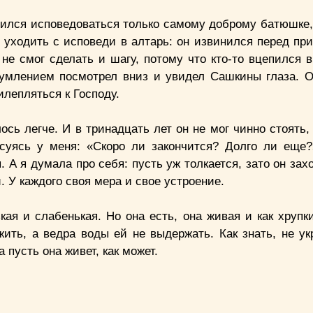
ился исповедоваться только самому доброму батюшке, 
 уходить с исповеди в алтарь: он извинился перед пр
е смог сделать и шагу, потому что кто-то вцепился в 
умлением посмотрел вниз и увидел Сашкины глаза. 
илепляться к Господу.
сь легче. И в тринадцать лет он не мог чинно стоять,
есуясь у меня: «Скоро ли закончится? Долго ли еще
я. А я думала про себя: пусть уж толкается, зато он зах
. У каждого своя мера и свое устроение.
кая и слабенькая. Но она есть, она живая и как хрупк
жить, а ведра воды ей не выдержать. Как знать, не ук
а пусть она живет, как может.