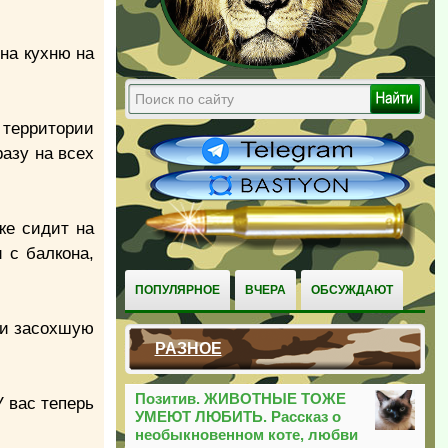
на кухню на
й территории
разу на всех
же сидит на
 с балкона,
ПОПУЛЯРНОЕ
ВЧЕРА
ОБСУЖДАЮТ
йти засохшую
РАЗНОЕ
Позитив. ЖИВОТНЫЕ ТОЖЕ
 вас теперь
УМЕЮТ ЛЮБИТЬ. Рассказ о
необыкновенном коте, любви