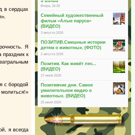
и жизни
Вчера, 16:20
д в сердцах
Семейный художественный
я».
фильм «Алые паруса»
(ВИДЕО)
3 августа 2026
ПОЗИТИВ.Смешные истории
рочность. Я
детям о животных. (ФОТО)
 праздник к
2 августа 2026
еатральным
Позитив. Как живёт лес...
(ВИДЕО)
27 июля 2026
я с бородой
Позитивчик дня. Самое
умилительное видео о
 молиться!»
животных. (ВИДЕО)
25 июля 2026
й, я всегда