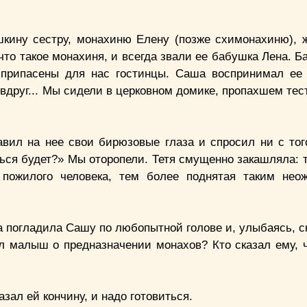
ушкину сестру, монахиню Елену (позже схимонахиню),
то такое монахиня, и всегда звали ее бабушка Лена. Б
припасены для нас гостинцы. Саша воспринимал ее
 вдруг... Мы сидели в церковном домике, пропахшем те
вил на нее свои бирюзовые глаза и спросил ни с того
ться будет?» Мы оторопели. Тетя смущенно закашляла: 
 пожилого человека, тем более поднятая таким не
а погладила Сашу по любопытной голове и, улыбаясь, с
нал малыш о предназначении монахов? Кто сказал ему, 
зал ей кончину, и надо готовиться.