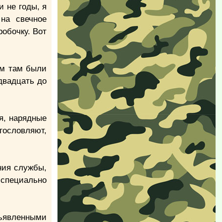
и не годы, я
на свечное
робочку. Вот
ям там были
двадцать до
я, нарядные
агословляют,
.
ния службы,
специально
тъявленными