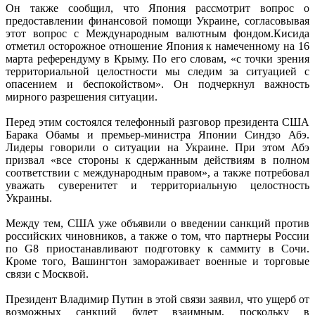
Он также сообщил, что Япония рассмотрит вопрос о
предоставлении финансовой помощи Украине, согласовывая
этот вопрос с Международным валютным фондом.Кисида
отметил осторожное отношение Япония к намеченному на 16
марта референдуму в Крыму. По его словам, «с точки зрения
территориальной целостности мы следим за ситуацией с
опасением и беспокойством». Он подчеркнул важность
мирного разрешения ситуации.
Перед этим состоялся телефонный разговор президента США
Барака Обамы и премьер-министра Японии Синдзо Абэ.
Лидеры говорили о ситуации на Украине. При этом Абэ
призвал «все стороны к сдержанным действиям в полном
соответствии с международным правом», а также потребовал
уважать суверенитет и территориальную целостность
Украины.
Между тем, США уже объявили о введении санкций против
российских чиновников, а также о том, что партнеры России
по G8 приостанавливают подготовку к саммиту в Сочи.
Кроме того, Вашингтон замораживает военные и торговые
связи с Москвой.
Президент Владимир Путин в этой связи заявил, что ущерб от
возможных санкций будет взаимным, поскольку в