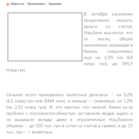
Новости
/
Экономика
/
Украина
В октябре население
продолжило уносить
деньги со счетов.
Нац.банк высчитал, что
за месяц общие
накопления украинцев в
банках сократились
еще на 2,2% (на 8,8
млрд грн), до 395,9
млрд грн.
Сильнее всего прохудились валютные депозиты — на 3,2%
(6,2 млрд грн или $484 млн), и меньше — гривневые, на 1,2%
(на 2,51 млрд грн). И это притом, что многие банки из-за
проблем с платежеспособностью заставляли людей ждать и
не выдавали вклады даже в ограниченных Нац.банком
объемах — до 150 тыс. грн в сутки со счетов в гривне, и до 15
тыс. грн — с валютных.