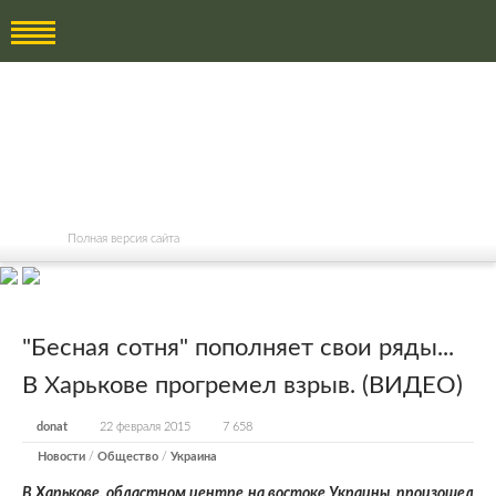
Полная версия сайта
"Бесная сотня" пополняет свои ряды...
В Харькове прогремел взрыв. (ВИДЕО)
donat
22 февраля 2015
7 658
Новости
/
Общество
/
Украина
В Харькове, областном центре на востоке Украины, произошел