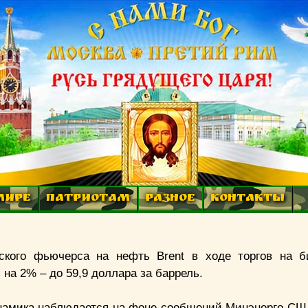
МИРЕ
ПАТРИОТАМ
РАЗНОЕ
КОНТАКТЫ
ского фьючерса на нефть Brent в ходе торгов на 
на 2% – до 59,9 доллара за баррель.
намика наблюдается на фоне сообщений Минэнерго США