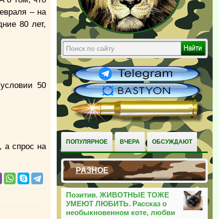
евраля – на
ние 80 лет,
 условии 50
ПОПУЛЯРНОЕ
ВЧЕРА
ОБСУЖДАЮТ
 а спрос на
РАЗНОЕ
Позитив. ЖИВОТНЫЕ ТОЖЕ
УМЕЮТ ЛЮБИТЬ. Рассказ о
необыкновенном коте, любви