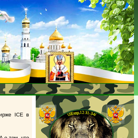
бирже ICE в
 о том, что