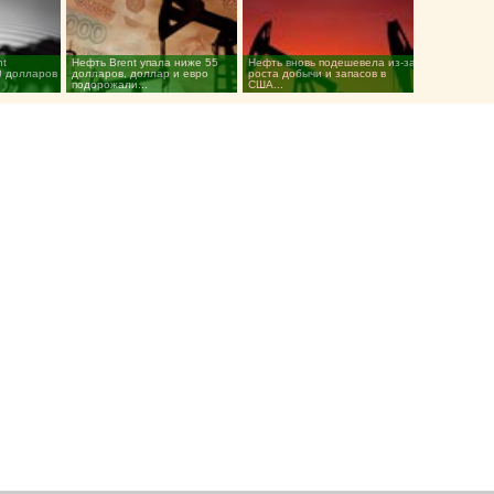
nt
Нефть Brent упала ниже 55
Нефть вновь подешевела из-за
0 долларов
долларов, доллар и евро
роста добычи и запасов в
подорожали...
США...