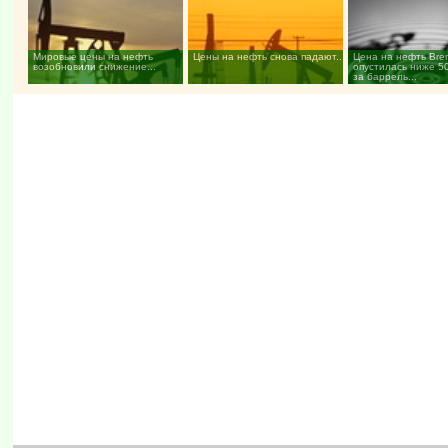
Мировые цены на нефть
Цены на нефть снова падают...
Цена на нефть Bre
возобновили снижение...
опустилась ниже 5
за баррель...