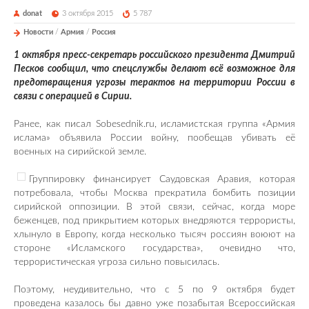
donat
3 октября 2015
5 787
Новости
/
Армия
/
Россия
1 октября пресс-секретарь российского президента Дмитрий
Песков сообщил, что спецслужбы делают всё возможное для
предотвращения угрозы терактов на территории России в
связи с операцией в Сирии.
Ранее, как писал Sobesednik.ru, исламистская группа «Армия
ислама» объявила России войну, пообещав убивать её
военных на сирийской земле.
Группировку финансирует Саудовская Аравия, которая
потребовала, чтобы Москва прекратила бомбить позиции
сирийской оппозиции. В этой связи, сейчас, когда море
беженцев, под прикрытием которых внедряются террористы,
хлынуло в Европу, когда несколько тысяч россиян воюют на
стороне «Исламского государства», очевидно что,
террористическая угроза сильно повысилась.
Поэтому, неудивительно, что с 5 по 9 октября будет
проведена казалось бы давно уже позабытая Всероссийская