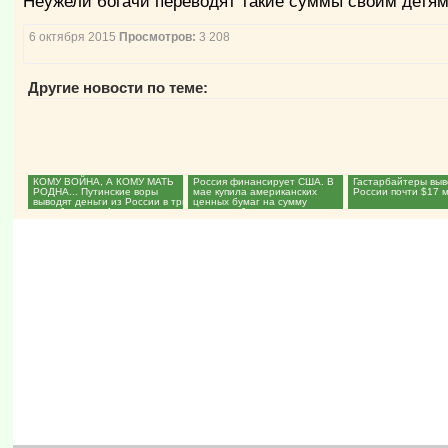
Неужели богачи переводят такие суммы своим дет
6 октября 2015
Просмотров:
3 208
Другие новости по теме:
КОМУ ВОЙНА, А КОМУ МАТЬ
Россия финансирует США. В
Гастарбайтеры выв
РОДНА... Путинские воры
мае купила американских
России почти $17 м
выводят деньги из России в три
ценных бумаг на сумму
раза быстрее. А...
четверти бюджета...