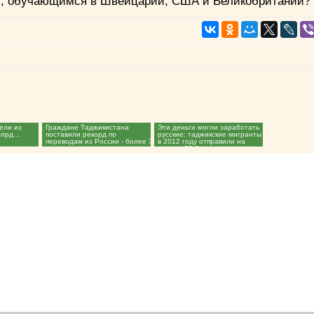
ям, обучающимся в Швейцарии, США и Великобритании?
ели из
Граждане Таджикистана
Эти деньги могли заработать
лрд...
поставили рекорд по
русские: таджикские мигранты
переводам из России - более 3
в 2012 году отправили на
млрд долларов...
родину $3,8 млрд...