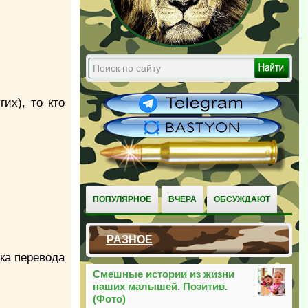
их), то кто
ПОПУЛЯРНОЕ
ВЧЕРА
ОБСУЖДАЮТ
РАЗНОЕ
ка перевода
Смешные истории из жизни
наших малышей. Позитив.
(Фото)