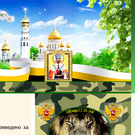
.
реведено за