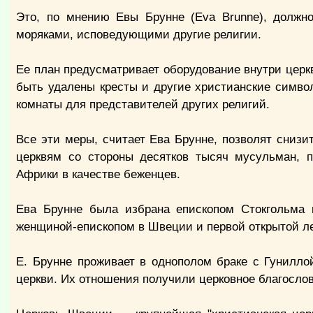
Это, по мнению Евы Брунне (Eva Brunne), должн
моряками, исповедующими другие религии.
Ее план предусматривает оборудование внутри цер
быть удалены кресты и другие христианские симво
комнаты для представителей других религий.
Все эти меры, считает Ева Брунне, позволят снизи
церквям со стороны десятков тысяч мусульман,
Африки в качестве беженцев.
Ева Брунне была избрана епископом Стокгольма в
женщиной-епископом в Швеции и первой открытой ле
Е. Брунне проживает в однополом браке с Гуниллой
церкви. Их отношения получили церковное благослов