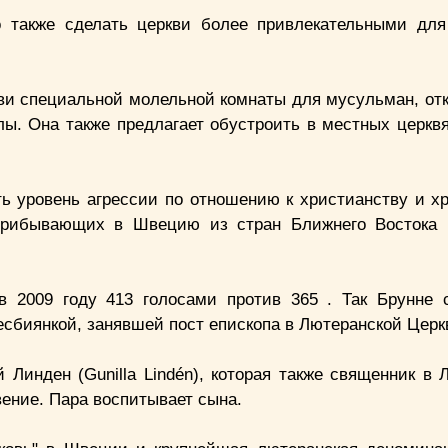
о также сделать церкви более привлекательными дл
кви специальной молельной комнаты для мусульман, от
лы. Она также предлагает обустроить в местных церкв
ть уровень агрессии по отношению к христианству и х
 прибывающих в Швецию из стран Ближнего Востока 
 2009 году 413 голосами против 365 . Так Брунне 
сбиянкой, занявшей пост епископа в Лютеранской Церк
 Линден (Gunilla Lindén), которая также священник в 
ение. Пара воспитывает сына.