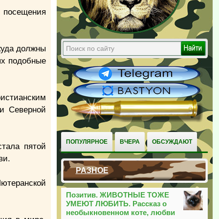
я посещения
куда должны
ях подобные
ристианским
и Северной
ПОПУЛЯРНОЕ
ВЧЕРА
ОБСУЖДАЮТ
стала пятой
ви.
РАЗНОЕ
Лютеранской
Позитив. ЖИВОТНЫЕ ТОЖЕ
УМЕЮТ ЛЮБИТЬ. Рассказ о
необыкновенном коте, любви