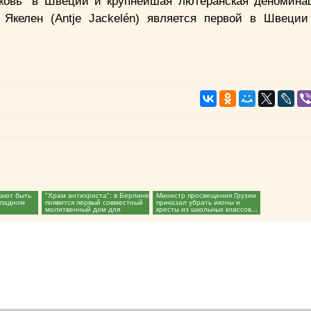
ковь" в Швеции и крупнейшая лютеранская деномина
Якелен (Antje Jackelén) является первой в Швеци
тают быть
"Храм антихриста": в Берлине
Министр просвещения Грузии
ападном
появится первый совместный
приказал убрать иконы и
молитвенный дом для
кресты из школьных классов...
христиан, иудеев и...