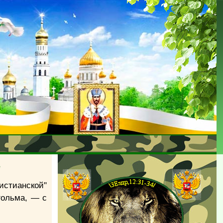
е
стианской"
гольма, — с