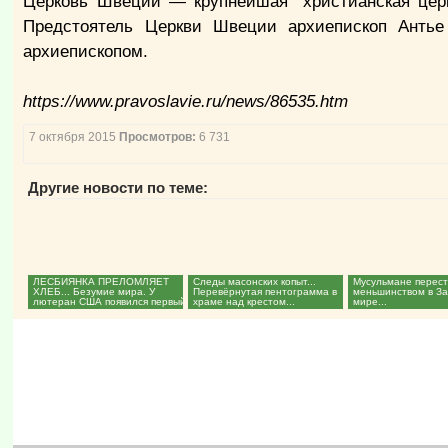
Церковь Швеции — крупнейшая "христианская цер
Предстоятель Церкви Швеции архиепископ Антье 
архиепископом.
https://www.pravoslavie.ru/news/86535.htm
7 октября 2015
Просмотров:
6 731
Другие новости по теме:
ЛЕСБИЯНКА ПРЕЛОМЛЯЕТ
Следы масонских копыт...
Мусульмане перес
ХЛЕБ... Безумие мира. У
Перевёрнутая пентограмма в
меньшинством в З
лютеран США появился первый
храме над крестом...
мире...
«епископ»-трансгендер...