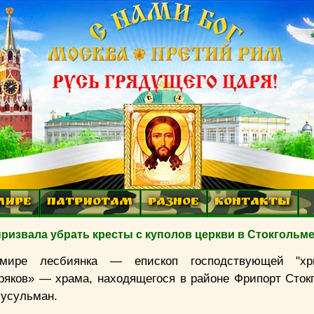
МИРЕ
ПАТРИОТАМ
РАЗНОЕ
КОНТАКТЫ
ризвала убрать кресты с куполов церкви в Стокгольм
ире лесбиянка — епископ господствующей "хри
ряков» — храма, находящегося в районе Фрипорт Сток
мусульман.