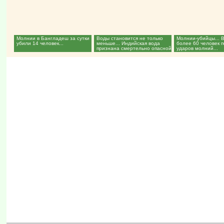
Молнии в Бангладеш за сутки
Воды становится не только
Молнии-убийцы... 
убили 14 человек...
меньше... Индийская вода
более 60 человек 
признана смертельно опасной
ударов молний...
для человека...