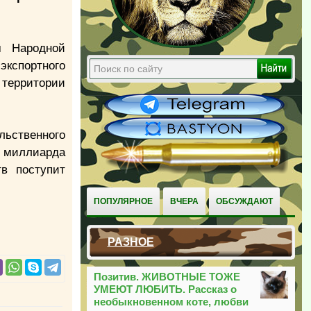
м Народной
экспортного
территории
льственного
8 миллиарда
в поступит
ПОПУЛЯРНОЕ
ВЧЕРА
ОБСУЖДАЮТ
РАЗНОЕ
Позитив. ЖИВОТНЫЕ ТОЖЕ
УМЕЮТ ЛЮБИТЬ. Рассказ о
необыкновенном коте, любви