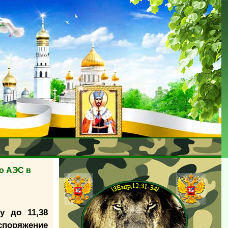
о АЭС в
у до 11,38
поряжение