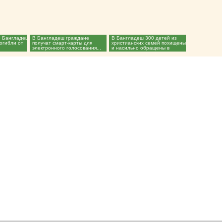
В Бангладеш
В Бангладеш граждане
В Бангладеш 300 детей из
погибли от
получат смарт-карты для
христианских семей похищены
электронного голосования...
и насильно обращены в
ислам...