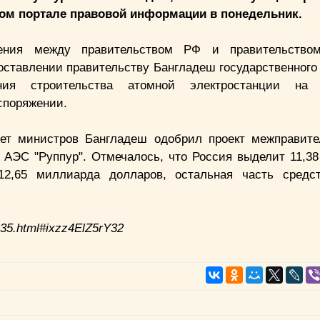
ом портале правовой
информации в понедельник.
ения между правительством РФ и правительство
оставлении правительству Бангладеш государственного 
ния строительства атомной электростанции на 
споряжении.
т министров Бангладеш одобрил проект межправите
о АЭС "Руппур". Отмечалось, что Россия выделит 11,3
2,65 миллиарда долларов, остальная часть средст
935.html#ixzz4ElZ5rY32