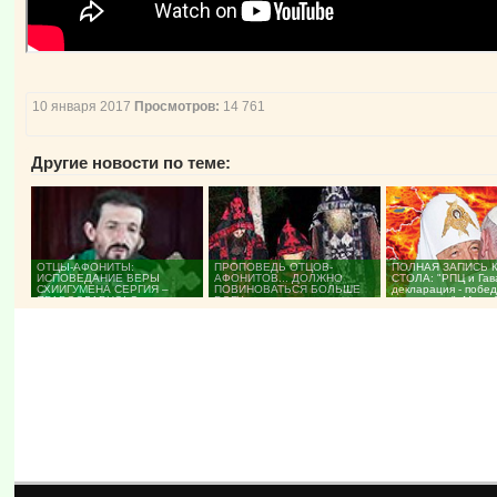
10 января 2017
Просмотров:
14 761
Другие новости по теме:
ОТЦЫ-АФОНИТЫ:
ПРОПОВЕДЬ ОТЦОВ-
ПОЛНАЯ ЗАПИСЬ 
ИСПОВЕДАНИЕ ВЕРЫ
АФОНИТОВ... ДОЛЖНО
СТОЛА: "РПЦ и Гав
СХИИГУМЕНА СЕРГИЯ –
ПОВИНОВАТЬСЯ БОЛЬШЕ
декларация - побе
ПРАВОСЛАВНО! Старец
БОГУ, нежели человекам.
поражение". Март 2
Рафаил (Берестов) и...
(ВИДЕО)...