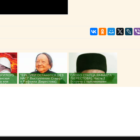
КРУГЛОГО
"ЕРЕТИКИ ОСТАНУТСЯ БЕЗ
СЛОВО СТАРЦА РАФАИЛА
анская
НАС!" Выступление Старца
(БЕРЕСТОВА). Часть 2.
да или
о.Рафаила (Берестова).
Встреча с паломниками.
016г....
(ВИДЕО)...
(ВИДЕО)...