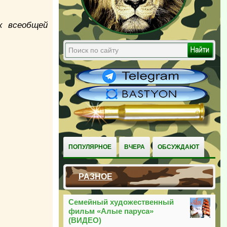
х всеобщей
ПОПУЛЯРНОЕ
ВЧЕРА
ОБСУЖДАЮТ
РАЗНОЕ
Семейный художественный
фильм «Алые паруса»
(ВИДЕО)