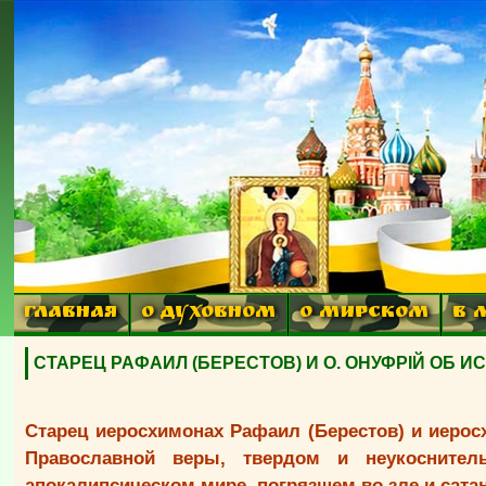
ГЛАВНАЯ
О ДУХОВНОМ
О МИРСКОМ
В 
СТАРЕЦ РАФАИЛ (БЕРЕСТОВ) И О. ОНУФРIЙ ОБ 
Старец иеросхимонах Рафаил (Берестов) и иерос
Православной веры, твердом и неукосните
апокалипсическом мире, погрязшем во зле и сата