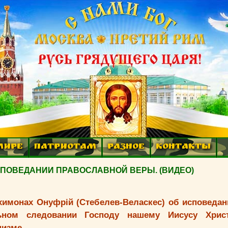
МИРЕ
ПАТРИОТАМ
РАЗНОЕ
КОНТАКТЫ
ИСПОВЕДАНИИ ПРАВОСЛАВНОЙ ВЕРЫ. (ВИДЕО)
химонах Онуфрiй (Стебелев-Веласкес) об исповеда
льном следовании Господу нашему Иисусу Хрис
низме.