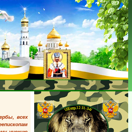
ербы, всех
еепископам
ому учению