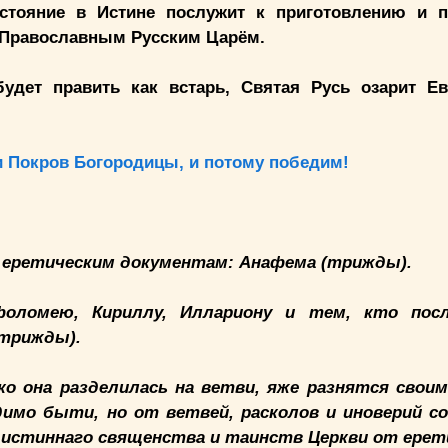
стояние в Истине послужит к приготовлению и 
н Православным Русским Царём.
будет править как встарь, Святая Русь озарит Ев
и Покров Богородицы, и потому победим!
и еретическим документам: Анафема (трижды).
фоломею, Кириллу, Иллариону и тем, кто пос
(трижды).
о она разделилась на ветви, яже разнятся своим
имо быти, но от ветвей, расколов и иноверий с
 истиннаго священства и таинств Церкви от ерети