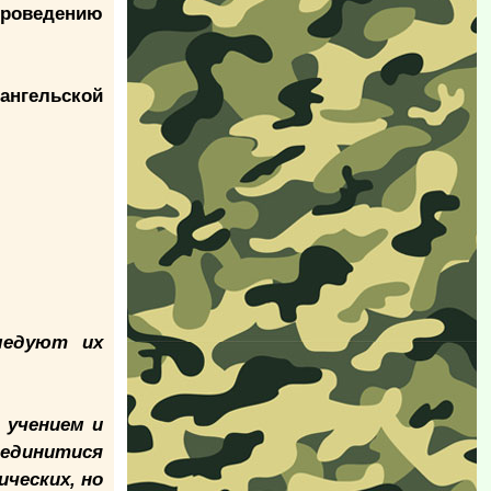
проведению
ангельской
ледуют их
 учением и
оединитися
ческих, но