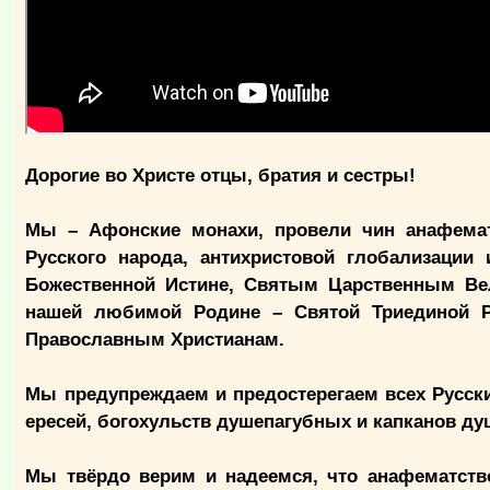
Дорогие во Христе отцы, братия и сестры!
Мы – Афонские монахи, провели чин анафематс
Русского народа, антихристовой глобализации
Божественной Истине, Святым Царственным Ве
нашей любимой Родине – Святой Триединой Р
Православным Христианам.
Мы предупреждаем и предостерегаем всех Русски
ересей, богохульств душепагубных и капканов д
Мы твёрдо верим и надеемся, что анафематство