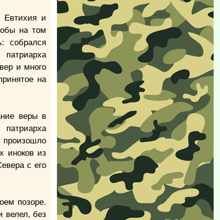
е Евтихия и
тобы на том
: собрался
 патриарха
вер и много
принятое на
ание веры в
 патриарха
, произошло
х иноков из
евера с его
оем позоре.
и велел, без