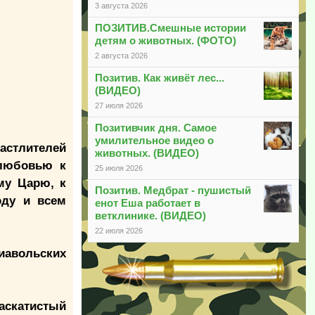
3 августа 2026
ПОЗИТИВ.Смешные истории
детям о животных. (ФОТО)
2 августа 2026
Позитив. Как живёт лес...
(ВИДЕО)
27 июля 2026
Позитивчик дня. Самое
умилительное видео о
астлителей
животных. (ВИДЕО)
 любовью к
25 июля 2026
му Царю, к
Позитив. Медбрат - пушистый
оду и всем
енот Еша работает в
ветклинике. (ВИДЕО)
22 июля 2026
диавольских
аскатистый