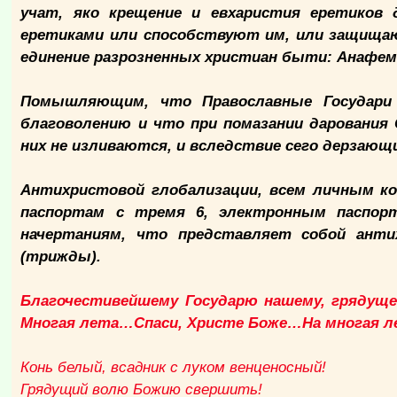
учат, яко крещение и евхаристия еретиков
еретиками или способствуют им, или защищаю
единение разрозненных христиан быти: Анафем
Помышляющим, что Православные Государи 
благоволению и что при помазании дарования 
них не изливаются, и вследствие сего дерзающ
Антихристовой глобализации, всем личным ко
паспортам с тремя 6, электронным паспорт
начертаниям, что представляет собой анти
(трижды).
Благочестивейшему Государю нашему, грядуще
Многая лета…Спаси, Христе Боже…На многая 
Конь белый, всадник с луком венценосный!
Грядущий волю Божию свершить!