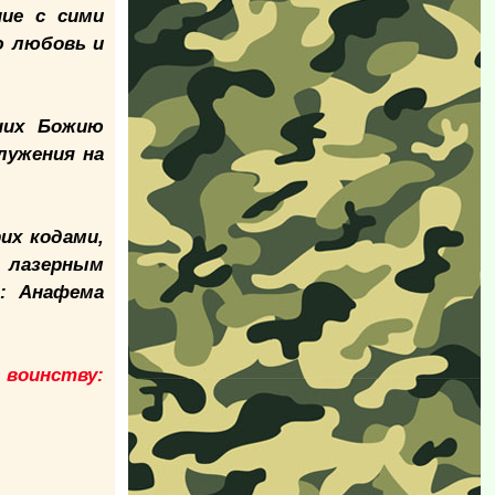
ние с сими
ю любовь и
них Божию
лужения на
их кодами,
 лазерным
: Анафема
 воинству: