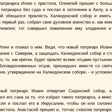
ть патриарха Илию с престола. Олимпий пришел с боль
 патриарха без суда и послал в заточение в Аилу, а н
рый обещался проклясть Халкидонский собор и имет
 первый раз, собрал свое духовное воинство и, как во
Олимпия; тот совершил повеленное ему злодеяние и
Илии и плакал о нем. Видя, что новый патриарх Иоанн
щение с Севером, а защищать Халкидонский собор и сто
го, то, как еретик, будет проклят всеми отцами пустынн
 Боговдохновенных отцов, пришедших вместе со свя
вие, утвержденное на Халкидонском соборе, - и успоко
нный патриарх Иоанн отвергает Сидонский собор, а
л его сана за то, что избрал такого патриарха, а вме
сия и послал его в Иерусалим, чтобы он или склони
рестола. Анастасий пришел и, тотчас схватив патриарх