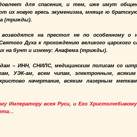
 довлеет для спасения, и тем, иже имут обще
т их новую ересь экуменизма, мняще ю братску
а (трижды).
возводятся на престол не по особенному о 
Святого Духа к прохождению великого царского с
их на бунт и измену: Анафема (трижды).
дам – ИНН, СНИЛС, медицинским полисам со штр
ам, УЭК-ам, всем чипам, электронным, всяким
христово начертание, всяким лазерным меткам
му Императору всея Руси, и Его Христолюбивому
лета…