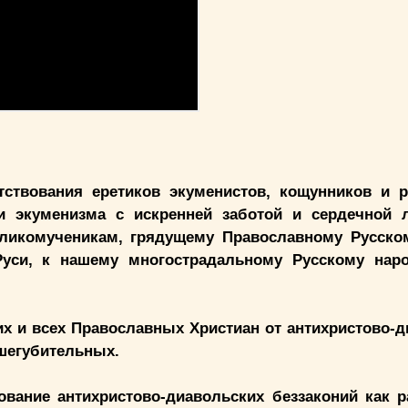
твования еретиков экуменистов, кощунников и р
 и экуменизма с искренней заботой и сердечной
ликомученикам, грядущему Православному Русско
уси, к нашему многострадальному Русскому нар
х и всех Православных Христиан от антихристово-
ушегубительных.
вание антихристово-диавольских беззаконий как р