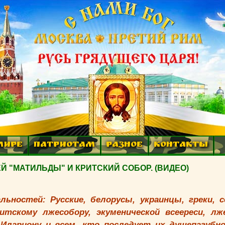
МИРЕ
ПАТРИОТАМ
РАЗНОЕ
КОНТАКТЫ
 "МАТИЛЬДЫ" И КРИТСКИЙ СОБОР. (ВИДЕО)
ностей: Русские, белорусы, украинцы, греки, с
итскому лжесобору, экуменической всеереси, лж
Илариону и всем, кто последует их душепагубн