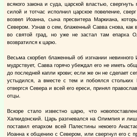
всякого закона и суда, царской властью, свергну
силой и тотчас исполнил царское повеление, сверг
возвел Иоанна, сына пресвитера Маркиана, кото
Севером. Узнав о сем, блаженный Савва снова, как в
во святой град, но уже не застал там епарха 
возвратился к царю.
Весьма скорбел блаженный об изгнании невинного 
мудрствует, Савва горячо убеждал его не иметь об
до последней капли крови; если же он не сделает се
устыдился, а вместе с тем и побоялся стольких
отвергся Севера и всей его ереси, принял правосла
отцы.
Вскоре стало известно царю, что новопоставле
Халкидонский. Царь разгневался на Олимпия и лиши
поставил епархом всей Палестины некоего Анаста
Иоанна к общению с Севером, или свергнул его с п