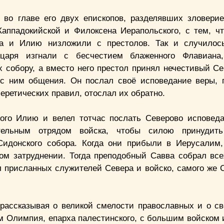
 во главе его двух епископов, разделявших зловери
Каппадокийской и Филоксена Иерапольского, с тем, ч
на и Илию низложили с престолов. Так и случилось
аря изгнали с бесчестием блаженного Флавиана,
х собору, а вместо него престол принял нечестивый Се
с ним общения. Он послал своё исповедание веры, 
 еретических правил, отослал их обратно.
ного Илию и велел тотчас послать Северово исповед
ельным отрядом войска, чтобы силою принудить
Сидонского собора. Когда они прибыли в Иерусалим
ом затруднении. Тогда преподобный Савва собрал все
л присланных служителей Севера и войско, самого же С
рассказывая о великой смелости православных и о св
им Олимпия, епарха палестинского, с большим войском 