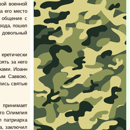
шой военной
а его место
ь общение с
евода, пошел
 довольный
 еретически
ять за него
иками. Иоанн
тым Саввою,
ились святые
 принимает
сто Олимпия
л патриарха
а, заключил