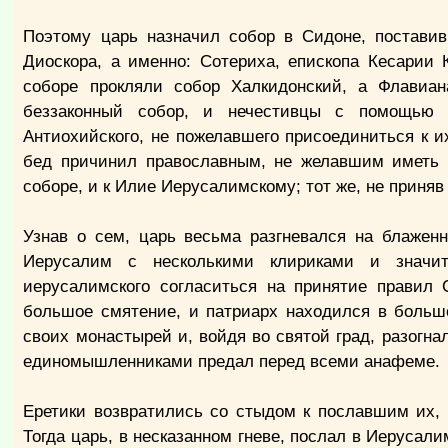
Поэтому царь назначил собор в Сидоне, поставив
Диоскора, а именно: Сотериха, епископа Кесарии 
соборе прокляли собор Халкидонский, а Флавиа
беззаконный собор, и нечестивцы с помощью ц
Антиохийского, не пожелавшего присоединиться к и
бед причинил православным, не желавшим иметь 
соборе, и к Илие Иерусалимскому; тот же, не приняв
Узнав о сем, царь весьма разгневался на блажен
Иерусалим с несколькими клириками и значит
иерусалимского согласиться на принятие правил 
большое смятение, и патриарх находился в больш
своих монастырей и, войдя во святой град, разогна
единомышленниками предал перед всеми анафеме.
Еретики возвратились со стыдом к пославшим их, 
Тогда царь, в несказанном гневе, послал в Иерусал