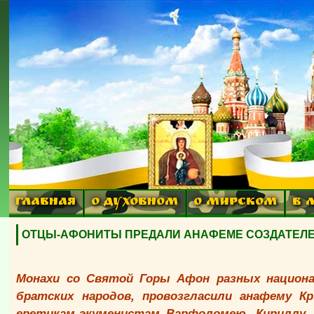
ГЛАВНАЯ
О ДУХОВНОМ
О МИРСКОМ
В 
ОТЦЫ-АФОНИТЫ ПРЕДАЛИ АНАФЕМЕ СОЗДАТЕЛЕЙ
Монахи со Святой Горы Афон разных националь
братских народов, провозгласили анафему Кр
еретикам-экуменистам Варфоломею, Кириллу, 