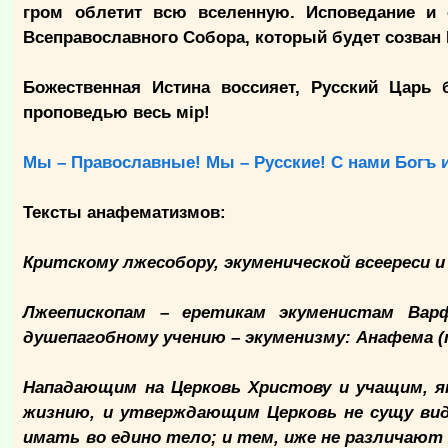
гром облетит всю вселенную. Исповедание и 
Всеправославного Собора, который будет созва
Божественная Истина воссияет, Русский Царь 
проповедью весь мiр!
Мы – Православные! Мы – Русские! С нами Богъ 
Тексты анафематизмов:
Критскому лжесобору, экуменической всеереси 
Лжеепископам – еретикам экуменистам Вар
душепагобному учению – экуменизму: Анафема 
Нападающим на Церковь Христову и учащим, як
жизнию, и утверждающим Церковь не сущу вид
имать во едино тело; и тем, иже не различают