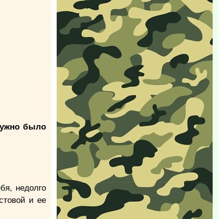
 нужно было
бя, недолго
стовой и ее