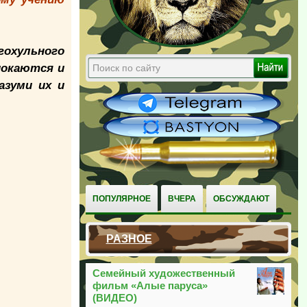
гохульного
 покаются и
азуми их и
ПОПУЛЯРНОЕ
ВЧЕРА
ОБСУЖДАЮТ
РАЗНОЕ
Семейный художественный
фильм «Алые паруса»
(ВИДЕО)