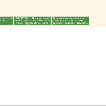
 теракт в
ДОЖИЛИСЬ... В подмосковных
Богохульство полезно для
авре...
монастырях начнут показывать
неверующих. Так считают в
оперы. Православные снова
Липецкой епархии. (ВИДЕО)...
промолчат?...