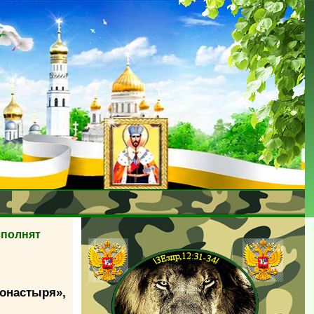
сполнят
онастыря»,