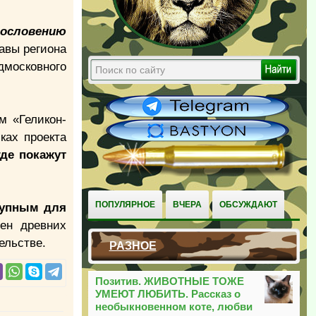
гословению
лавы региона
дмосковного
м «Геликон-
ках проекта
где покажут
ПОПУЛЯРНОЕ
ВЧЕРА
ОБСУЖДАЮТ
тупным для
ен древних
ельстве.
РАЗНОЕ
Позитив. ЖИВОТНЫЕ ТОЖЕ
УМЕЮТ ЛЮБИТЬ. Рассказ о
необыкновенном коте, любви