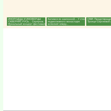
ИНОРОДЦЫ И ИНОВЕРЦЫ
Катимся по наклонной... У стен
СМИ: Предотвращен
СКВЕРНЯТ РУСЬ... Серпухов.
подмосковного монастыря
Троице-Сергиевой л
Финальный концерт фестиваля
исполнят оперу...
"Русская опера у стен...