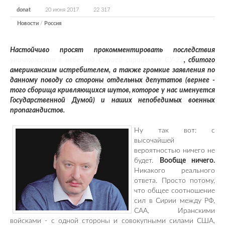
donat
20 июня 2017
22 317
Новости
/
Россия
Настойчиво просят прокомментировать последствия
уничтожения в небе над Сирией сирийского СУ-22
, сбитого
американским истребителем, а также громкие заявления по
данному поводу со стороны отдельных депутатов (вернее -
того сборища кривляющихся шутов, которое у нас именуется
Государственной Думой) и наших непобедимых военных
пропагандистов.
Ну так вот: с
высочайшей
вероятностью ничего не
будет.
Вообще ничего.
Никакого реального
ответа. Просто потому,
что общее соотношение
сил в Сирии между РФ,
САА, Иранскими
войсками - с одной стороны и совокупными силами США,