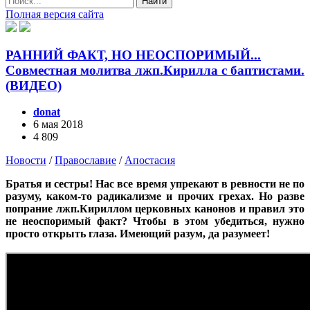
Найти
Полная версия сайта
РАННИЙ ФАКТ, НО НЕОСПОРИМЫЙ...
Совместная молитва лжп.Кирилла с баптистами.
(ВИДЕО)
donat
6 мая 2018
4 809
Новости
/
Православие
/
Апостасия
Братья и сестры! Нас все время упрекают в ревности не по
разуму, каком-то радикализме и прочих грехах. Но разве
попрание лжп.Кириллом церковных канонов и правил это
не неоспоримый факт? Чтобы в этом убедиться, нужно
просто открыть глаза. Имеющий разум, да разумеет!