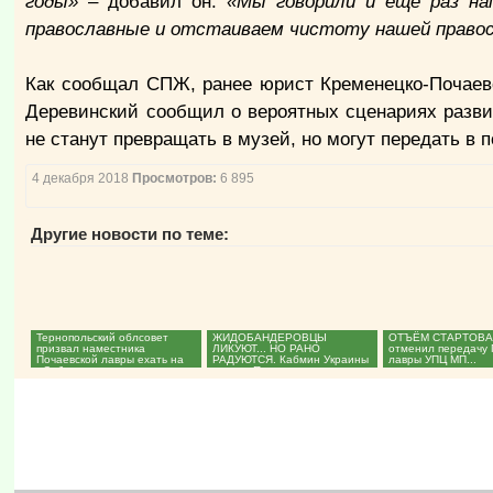
годы»
– добавил он.
«Мы говорили и еще раз на
православные и отстаиваем чистоту нашей право
Как сообщал СПЖ, ранее юрист Кременецко-Почаевск
Деревинский сообщил о вероятных сценариях развит
не станут превращать в музей, но могут передать в
4 декабря 2018
Просмотров:
6 895
Другие новости по теме:
Тернопольский облсовет
ЖИДОБАНДЕРОВЦЫ
ОТЪЁМ СТАРТОВАЛ
призвал наместника
ЛИКУЮТ... НО РАНО
отменил передачу 
Почаевской лавры ехать на
РАДУЮТСЯ. Кабмин Украины
лавры УПЦ МП...
«Собор»...
вернул Почаевскую лавру
госзаповеднику,...