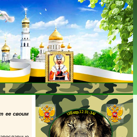
т ее своим
авославные