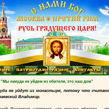
МИРЕ
ПАТРИОТАМ
РАЗНОЕ
КОНТАКТЫ
"Мы никуда не уйдем из обители, это наш дом"
куда не уйдут из монастыря, потому что считаю
аевский Владимир.
ский Владимир напомнил, что монахи обители – пр