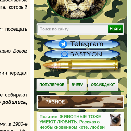
га, который
ут посещать
ущено Богом
мин передал
ПОПУЛЯРНОЕ
ВЧЕРА
ОБСУЖДАЮТ
не собирают
 родились,
РАЗНОЕ
Позитив. ЖИВОТНЫЕ ТОЖЕ
УМЕЮТ ЛЮБИТЬ. Рассказ о
я, в 1980-е
необыкновенном коте, любви