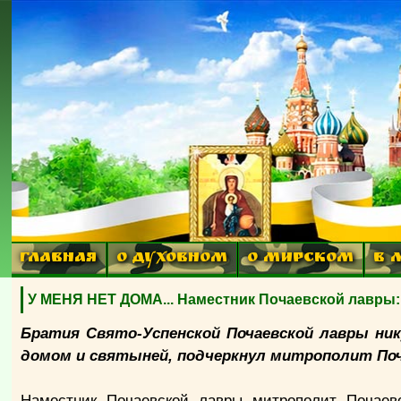
ГЛАВНАЯ
О ДУХОВНОМ
О МИРСКОМ
В 
У МЕНЯ НЕТ ДОМА... Наместник Почаевской лавры: 
Братия Свято-Успенской Почаевской лавры ни
домом и святыней, подчеркнул митрополит Поч
Наместник Почаевской лавры митрополит Почаев