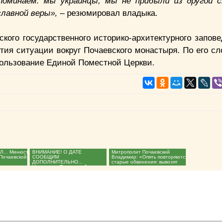
поминаем: мы украинцы, мы не прибыли из другой 
славной веры»,
– резюмировал владыка.
ого государственного историко-архитектурного запове
ия ситуации вокруг Почаевского монастыря. По его сл
 пользование Единой Поместной Церкви.
... Минюст
ВНИМАНИЕ! О ДАТЕ
Митрополит Почаевский
Почаевской
СООБЩИМ
Владимир: «Опять повторяются
ДОПОЛНИТЕЛЬНО...
старые обвинения: вывозят
Наместник Почаевской лавры
святыни,...
призвал верующих встать на...