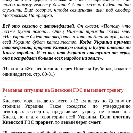
тогда такому человеку делать? А так можно будет тайно
служить. Ещё говорил, чтобы священники шли под омофор
Московского Патриарха.
Всё это связано с автокефалией.
Он сказал: «Потому что
позже будет поздно». Отец Николай трижды сказал мне:
«На Украине будет автокефалия, и хоть на 5-ть минут, но по
всей Украине будет католичество.
Когда Украина примет
автокефалию, прорвет Киевскую дамбу, и будут плавать по
Киеву корабли. И за то, что Украина отступит от веры,
она пострадает больше всех народов на земле
».
(Из книги «Жизнеописание иерея Николая Трубина», издание
одиннадцатое, стр. 80-81)
---------------------
Реальная ситуация на Киевской ГЭС вызывает тревогу
...
Киевское море плещется всего в 12 км вверх по Днепру от
столицы Украины. Такое соседство, по утверждению
некоторых экспертов, представляет угрозу не только для
Киева, но и для территории всей Украины.
Если плотину
Киевской ГЭС прорвет, то левый берег смоет.
"В результате подобной техногенной катастрофы могут