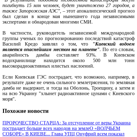
погибнуть 15 млн человек, будет уничтожено 27 городов, а
также Запорожская АЭС",
– этот апокалипсический прогноз
был сделан в конце мая нынешнего года независимыми
экспертами и обнародован многими СМИ.
В частности, руководитель независимой международной
группы ученых по прогнозированию последствий катастроф
Василий Кредо заявлял о том, что
"Киевский водоем
является опаснейшим местом на планете"
.
По его словам,
аварийность дамбы составляет 93%. В Киевском
водохранилище находится около 500 млн тонн
высокорадиоактивных илистых наслоений.
Если Киевская ГЭС пострадает, что возможно, например, в
результате даже не очень сильного землетрясения, то земляная
дамба не выдержит, и тогда на Оболонь, Троещину, а затем и
на всю Украину "хлынет радиоактивное цунами с Киевского
моря".
Похожие новости
ПРОРОЧЕСТВО СТАРЦА: За отступление от веры Украина
пострадает больше всех народов на земле
О «ВОЛЧЬЕМ
СОБОРЕ» В КИЕВЕ... Глава УПЦ Онуфрий всем показал