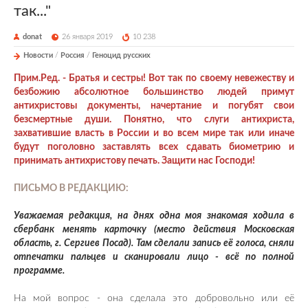
так..."
donat
26 января 2019
10 238
Новости
/
Россия
/
Геноцид русских
Прим.Ред. - Братья и сестры! Вот так по своему невежеству и
безбожию абсолютное большинство людей примут
антихристовы документы, начертание и погубят свои
безсмертные души. Понятно, что слуги антихриста,
захватившие власть в России и во всем
мире так или иначе
будут поголовно заставлять всех сдавать биометрию и
принимать антихристову печать. Защити нас Господи!
ПИСЬМО В РЕДАКЦИЮ:
Уважаемая редакция, на днях одна моя знакомая ходила в
сбербанк менять карточку (место действия Московская
область, г. Сергиев Посад). Там сделали запись её голоса, сняли
отпечатки пальцев и сканировали лицо - всё по полной
программе.
На мой вопрос - она сделала это добровольно или её