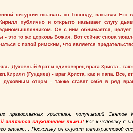
нной литургии взывать ко Господу, называя Его в
ирилл публично и открыто называет слугу дьяв
 единомышленником. Он с ним обнимается, целует 
ты - это то же церковь Божия.
Вот сейчас снова заявл
чаться с папой римским, что является предательств
ь. Духовный брат и единоверец врага Христа - так
.Кирилл (Гундяев) - враг Христа, как и папа. Все, к
м духовным отцом - также ставят себя в ряд враг
 из православных христиан, получивший Святое 
й является служителем тьмы!
Как к человеку я ни
 его званию… Поскольку он служит антихристовой си