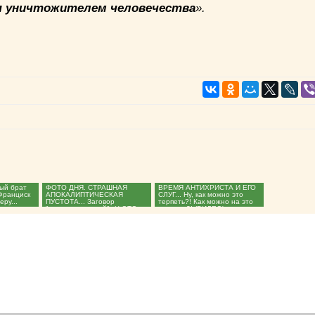
 уничтожителем человечества
».
ый брат
ФОТО ДНЯ. СТРАШНАЯ
ВРЕМЯ АНТИХРИСТА И ЕГО
Франциск
АПОКАЛИПТИЧЕСКАЯ
СЛУГ... Ну, как можно это
еру...
ПУСТОТА... Заговор
терпеть?! Как можно на это
"первосвятителей". (ФОТО,
молчать?! (ВИДЕО)...
ВИДЕО)...