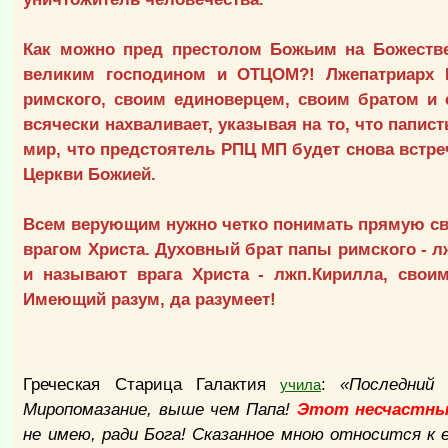
Как можно пред престолом Божьим на Божестве
великим господином и ОТЦОМ?! Лжепатриарх К
римского, своим единоверцем, своим братом и
всячески нахваливает, указывая на то, что папис
мир, что предстоятель РПЦ МП будет снова встре
Церкви Божией.
Всем верующим нужно четко понимать прямую связ
врагом Христа. Духовный брат папы римского - лжп
и называют врага Христа - лжп.Кирилла, свои
Имеющий разум, да разумеет!
Греческая Старица Галактия
:
«Последний
учила
Миропомазание, выше чем Папа!
Этот несчастны
не имею, ради Бога! Сказанное мною относится к