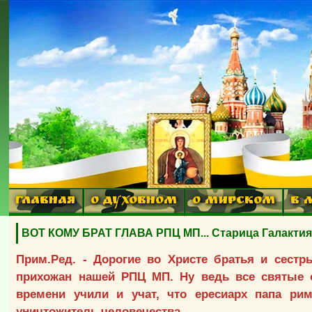
ГЛАВНАЯ
О ДУХОВНОМ
О МИРСКОМ
В 
ВОТ КОМУ БРАТ ГЛАВА РПЦ МП... Старица Галактия:
Прим.Ред. - Дорогие во Христе братья и сест
прихожан нашей РПЦ МП. Ну ведь все святые 
времени учили и учат, что ересиарх папа ри
уничтожитель человечества.