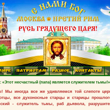
МИРЕ
ПАТРИОТАМ
РАЗНОЕ
КОНТАКТЫ
 «Этот несчастный (папа) является служителем тьмы!
ры! Мы иногда все же удивляемся той слепоте цер
отцы, все духоносные старцы и старицы прошлог
мский - служитель тьмы, раб дьявола, разрушит