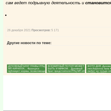
сам ведет подрывную деятельность и
становится
26 декабря 2021
Просмотров:
5 171
Другие новости по теме:
ДУХОВНЫЙ БРАТ ГЛАВЫ РПЦ
ВСЕМИРНЫЙ ПОТОП МОЖЕТ
ФОТО ДНЯ. Духовн
МП КИРИЛЛА... Франциск
БЫТЬ И МИФОМ... Духовный
лжп.Кирилла папа 
публикует нормы, позволяющие
брат предстоятеля РПЦ МП об
любит не только оп
«благословлять»...
изменениях климата....
(ФОТО, ВИДЕО)...