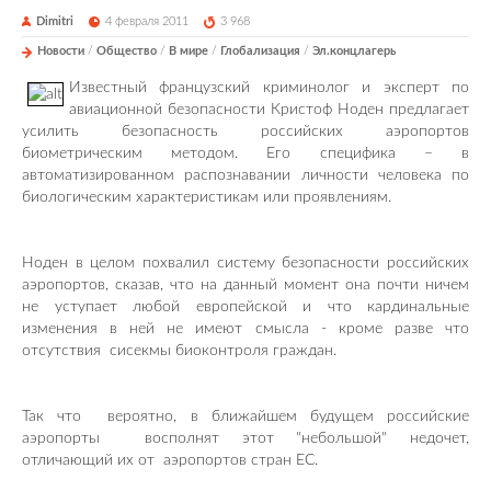
Dimitri
4 февраля 2011
3 968
Новости
/
Общество
/
В мире
/
Глобализация
/
Эл.концлагерь
Известный французский криминолог и эксперт по
авиационной безопасности Кристоф Ноден предлагает
усилить безопасность российских аэропортов
биометрическим методом. Его специфика – в
автоматизированном распознавании личности человека по
биологическим характеристикам или проявлениям.
Ноден в целом похвалил систему безопасности российских
аэропортов, сказав, что на данный момент она почти ничем
не уступает любой европейской и что кардинальные
изменения в ней не имеют смысла - кроме разве что
отсутствия сисекмы биоконтроля граждан.
Так что вероятно, в ближайшем будущем российские
аэропорты восполнят этот "небольшой" недочет,
отличающий их от аэропортов стран ЕС.