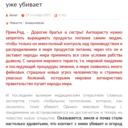
уже убивает
donat
29 сентября 2025
8 562
Новости
/
Апокалипсис
Прим.Ред. - Дорогие братья и сестры!
Антихристу нужно
запретить выращивать продукты питания самим людям,
чтобы только он имел полный контроль над производством и
распределением в мире продуктов питания, через что он и
заставит народы мира принимать все свои условия рабства
дьяволу.
С началом мирового теракта, т.е. мировой пандемии
и последующей процедуры лечения, в мире появилось много
фейковых страшных новых угроз человечеству и странных
ужасных болезней, которыми мировое антихристово
правительство пугает народы мира.
И последним великим медицинским открытием славных
экспертов стало глобальное потепление, которое, как
оказалось, тоже убивает. Однако, мировые борцы с
пандемиями не останавливаются на достигнутом и теперь на
повестке новое открытие.
Оказывается, земля и почва стали
настолько ядовитыми, что контакт с ними убивает и огород