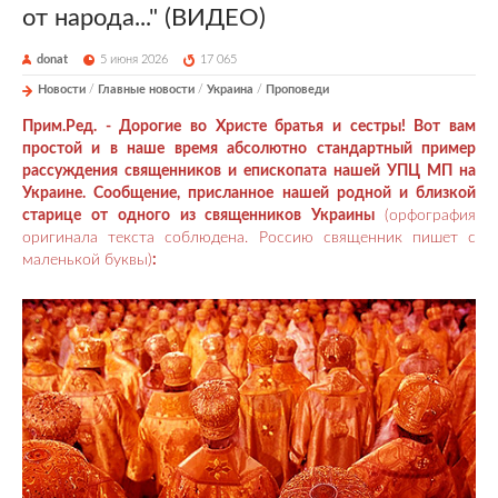
от народа..." (ВИДЕО)
donat
5 июня 2026
17 065
Новости
/
Главные новости
/
Украина
/
Проповеди
Прим.Ред. - Д
орогие во Христе братья и сестры!
Вот вам
простой и в наше время абсолютно стандартный пример
рассуждения священников и епископата нашей УПЦ МП на
Украине. Сообщение
, присланное нашей родной и близкой
старице
от одного из священников Украины
(орфография
оригинала текста соблюдена. Россию священник пишет с
маленькой буквы)
: