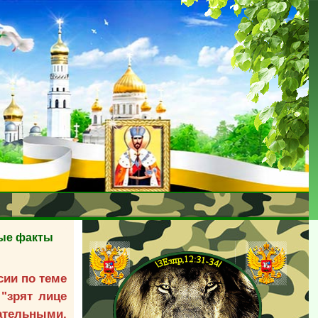
вые факты
сии по теме
"зрят лице
ательными,