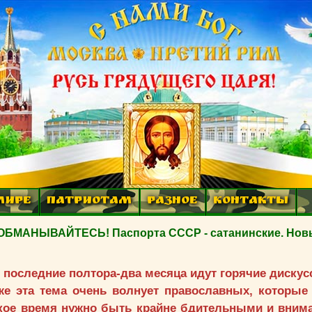
МИРЕ
ПАТРИОТАМ
РАЗНОЕ
КОНТАКТЫ
 ОБМАНЫВАЙТЕСЬ! Паспорта СССР - сатанинские. Но
В последние полтора-два месяца идут горячие дискус
же эта тема очень волнует православных, которые 
ское время нужно быть крайне бдительными и вним