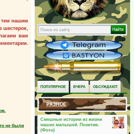
 тем нашим
з шестерок,
лагаем вам
мментарии.
ПОПУЛЯРНОЕ
ВЧЕРА
ОБСУЖДАЮТ
РАЗНОЕ
ов.
Смешные истории из жизни
наших малышей. Позитив.
го не были
(Фото)