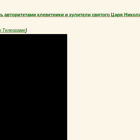
авторитетами клеветники и хулители святого Царя Николая
)
в Телеграме