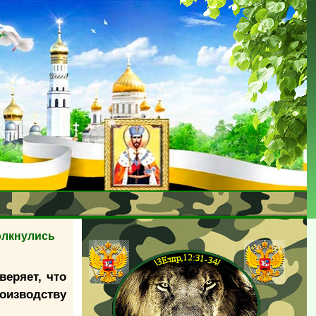
олкнулись
веряет, что
роизводству