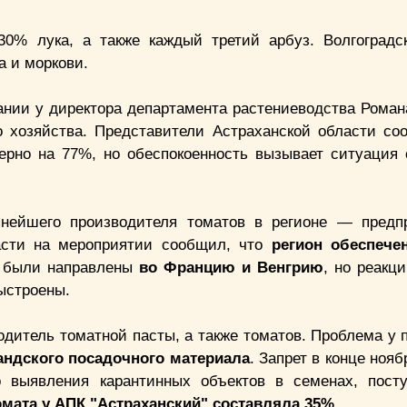
0% лука, а также каждый третий арбуз. Волгоградс
а и моркови.
ании у директора департамента растениеводства Роман
о хозяйства. Представители Астраханской области со
ерно на 77%, но обеспокоенность вызывает ситуация
пнейшего производителя томатов в регионе — пред
ласти на мероприятии сообщил, что
регион обеспече
и были направлены
во Францию и Венгрию
, но реакц
выстроены.
дитель томатной пасты, а также томатов. Проблема у 
андского посадочного материала
. Запрет в конце нояб
о выявления карантинных объектов в семенах, пос
омата у АПК "Астраханский" составляла 35%.