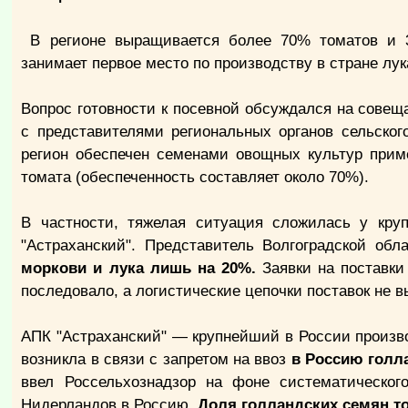
В регионе выращивается более 70% томатов и 3
занимает первое место по производству в стране лук
Вопрос готовности к посевной обсуждался на совещ
с представителями региональных органов сельског
регион обеспечен семенами овощных культур прим
томата (обеспеченность составляет около 70%).
В частности, тяжелая ситуация сложилась у кру
"Астраханский". Представитель Волгоградской об
моркови и лука лишь на 20%.
Заявки на поставк
последовало, а логистические цепочки поставок не 
АПК "Астраханский" — крупнейший в России произво
возникла в связи с запретом на ввоз
в Россию голл
ввел Россельхознадзор на фоне систематическог
Нидерландов в Россию.
Доля голландских семян т