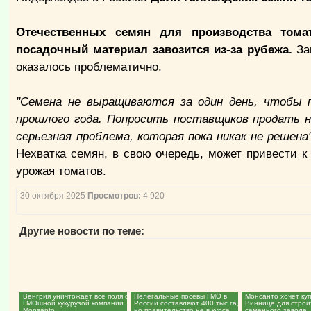
Отечественных семян для производства то
посадочный материал завозится из-за рубежа.
Зак
оказалось проблематично.
"Семена не выращиваются за один день, чтобы п
прошлого года. Попросить поставщиков продать н
серьезная проблема, которая пока никак не решена
Нехватка семян, в свою очередь, может привести 
урожая томатов.
30 октября 2025
Просмотров:
4 920
Другие новости по теме:
Венгрия уничтожает все поля с
Нелегальные посевы ГМО в
Монсанто хочет ку
ГМОшной кукурузой компании
России составляют 400 тыс га,
Виннице для строи
Monsanto...
но правительство не в курсе...
семенного завода..