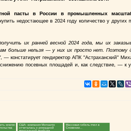
матной пасты в России в промышленных масшта
упить недостающее в 2024 году количество у других 
олучить их ранней весной 2024 года, мы их заказы
ам больше нельзя — у них их просто нет. Поэтому 
"
, — констатирует гендиректор АПК "Астраханский" Мих
к снижению посевных площадей и, как следствие, — к
пить землю в
США: компания Monsanto
Массовая гибель пчел в
тельства
отчиталась о рекордной
Словении...
.
квартальной прибыли...