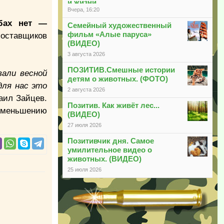
и жизни
Вчера, 16:20
бах нет —
Семейный художественный
фильм «Алые паруса»
поставщиков
(ВИДЕО)
3 августа 2026
ПОЗИТИВ.Смешные истории
вали весной
детям о животных. (ФОТО)
для нас это
2 августа 2026
аил Зайцев.
Позитив. Как живёт лес...
 уменьшению
(ВИДЕО)
27 июля 2026
Позитивчик дня. Самое
умилительное видео о
животных. (ВИДЕО)
25 июля 2026