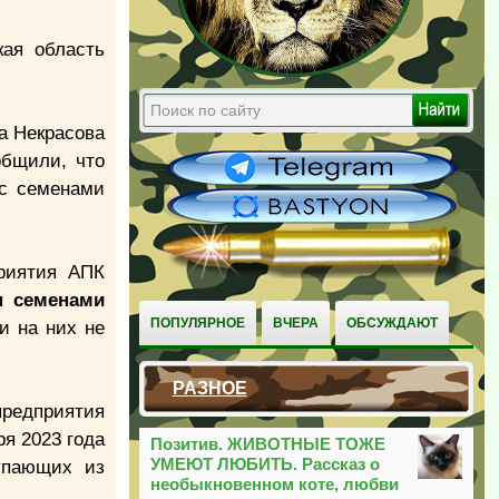
кая область
а Некрасова
общили, что
 с семенами
приятия АПК
н семенами
ПОПУЛЯРНОЕ
ВЧЕРА
ОБСУЖДАЮТ
ии на них не
РАЗНОЕ
предприятия
ря 2023 года
Позитив. ЖИВОТНЫЕ ТОЖЕ
УМЕЮТ ЛЮБИТЬ. Рассказ о
тупающих из
необыкновенном коте, любви