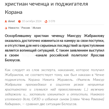
христиан чеченца и поджигателя
Корана
donat
10 октября 2024
3 078
Новости
/
Россия
/
Ислам
Оскорблявшему христиан чеченцу Мансуру Жабраилову
оказалось достаточно извиниться на камеру за свои поступки,
и отсутствие для него серьезных последствий за преступление
является вопиющей ситуацией. С таким заявлением выступил
в своем
Telegram
-канале российский политолог Ярослав
Белоусов.
Как следует из слов эксперта, наказание, которое получил
Жабраилов, не соответствует тому, как был наказан в Чечне
поджигатель Корана Никита Журавель.
«Учитель Мансур
Жабраилов проповедовал в соцсетях резкое неприятие
христианства и глумился над православными (...) мужчину
задержали и… заставили извиниться и отпустили. Никакого
уголовного дела, СИЗО и избиения сыном [главы Чечни Рамзана]
Кадырова»
, — сравнил две ситуации Белоусов.