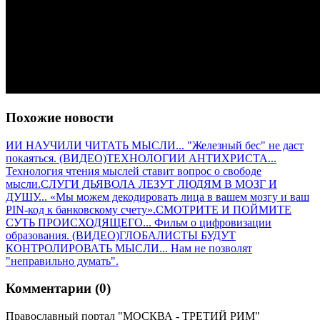
Похожие новости
ИИ НАУЧИЛИ ЧИТАТЬ МЫСЛИ... "Железный бес" не даст
покаяться. (ВИДЕО)
ТЕХНОЛОГИИ АНТИХРИСТА...
Технология чтения мыслей ставит вопрос о свободе
мысли.
СЛУГИ ДЬЯВОЛА ЛЕЗУТ ЛЮДЯМ В МОЗГ И
ДУШУ... «Мы можем декодировать лица в вашем мозгу и ваш
PIN-код к банковскому счету».
СМОТРИТЕ И ПОЙМИТЕ
СУТЬ ПРОИСХОДЯЩЕГО... Фильм о цифровизации
образования. (ВИДЕО)
ГЛОБАЛИСТЫ БУДУТ
КОНТРОЛИРОВАТЬ МЫСЛИ... Нам не позволят
"неправильно думать".
Комментарии (0)
Православный портал "МОСКВА - ТРЕТИЙ РИМ"