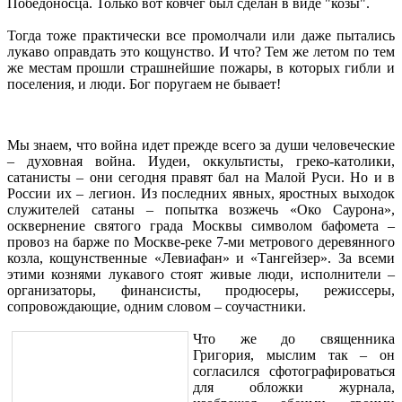
Победоносца. Только вот ковчег был сделан в виде "козы".
Тогда тоже практически все промолчали или даже пытались
лукаво оправдать это кощунство. И что? Тем же летом по тем
же местам прошли страшнейшие пожары, в которых гибли и
поселения, и люди. Бог поругаем не бывает!
Мы знаем, что война идет прежде всего за души человеческие
– духовная война. Иудеи, оккультисты, греко-католики,
сатанисты – они сегодня правят бал на Малой Руси. Но и в
России их – легион. Из последних явных, яростных выходок
служителей сатаны – попытка возжечь «Око Саурона»,
осквернение святого града Москвы символом бафомета –
провоз на барже по Москве-реке 7-ми метрового деревянного
козла, кощунственные «Левиафан» и «Тангейзер». За всеми
этими кознями лукавого стоят живые люди, исполнители –
организаторы, финансисты, продюсеры, режиссеры,
сопровождающие, одним словом – соучастники.
Что же до священника
Григория, мыслим так – он
согласился сфотографироваться
для обложки журнала,