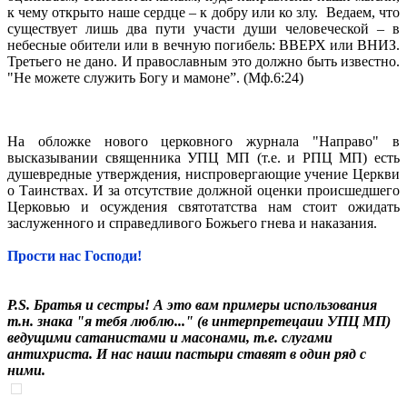
к чему открыто наше сердце – к добру или ко злу. Ведаем, что
существует лишь два пути участи души человеческой – в
небесные обители или в вечную погибель: ВВЕРХ или ВНИЗ.
Третьего не дано. И православным это должно быть известно.
"Не можете служить Богу и мамоне”. (Мф.6:24)
На обложке нового церковного журнала "Направо" в
высказывании священника УПЦ МП (т.е. и РПЦ МП) есть
душевредные утверждения, ниспровергающие учение Церкви
о Таинствах. И за отсутствие должной оценки происшедшего
Церковью и осуждения святотатства нам стоит ожидать
заслуженного и справедливого Божьего гнева и наказания.
Прости нас Господи!
P.S. Братья и сестры! А это вам примеры использования
т.н. знака "я тебя люблю..." (в интерпретецаии УПЦ МП)
ведущими сатанистами и масонами, т.е. слугами
антихриста. И нас наши пастыри ставят в один ряд с
ними.