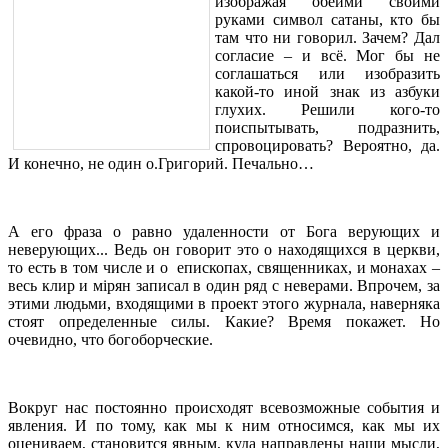
изображая обеими своими
руками символ сатаны, кто бы
там что ни говорил. Зачем? Дал
согласие – и всё. Мог бы не
соглашаться или изобразить
какой-то иной знак из азбуки
глухих. Решили кого-то
поиспытывать, подразнить,
спровоцировать? Вероятно, да.
И конечно, не один о.Григорий. Печально…
А его фраза о равно удаленности от Бога верующих и
неверующих... Ведь он говорит это о находящихся в церкви,
то есть в том числе и о епископах, священниках, и монахах –
весь клир и мiрян записал в один ряд с неверами. Впрочем, за
этими людьми, входящими в проект этого журнала, наверняка
стоят определенные силы. Какие? Время покажет. Но
очевидно, что богоборческие.
Вокруг нас постоянно происходят всевозможные события и
явления. И по тому, как мы к ним относимся, как мы их
оцениваем, становится явным, куда направлены наши мысли,