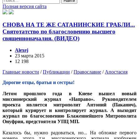
Найти
Полная версия сайта
СНОВА НА ТЕ ЖЕ САТАНИНСКИЕ ГРАБЛИ...
Святотатство по благословению высшего
священноначалия. (ВИДЕО)
Alexej
23 марта 2015
12 198
Главные новости
/
Публикации
/
Православие
/
Апостасия
Дорогие отцы, братья и сестры!
Летом прошлого года в Киеве вышел новый
миссионерский журнал «Направо». Руководителем
проекта является митрополит Антоний (Паканич),
который курирует и контролирует журнал. А выходит
журнал по благословению Блаженнейшего Митрополита
Онуфрия, предстоятеля УПЦ МП.
Казалось бы, нужно радоваться, но... На обложке первого
номера этого т.н. миссионерского журнала изображен