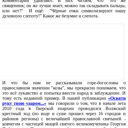
Комментарии удивляют. В них читаем, что "это же
священник; он же лучше знает, можно так складывать пальцы,
или нет?” И ещё: ”Чёрные очки символизируют нашу
духовную слепоту!” Какое же безумие и слепота.
И что бы нам не рассказывали горе-богословы о
православном значении "козы", мы прекрасно понимаем, что
это всё лукавство и попытка ввести народ в заблуждение. И
тому есть недавний пример. В нашей публикации
«Освяти
руку твою ударом...»
мы говорили о том, что в начале лета
2010 года в Тверской епархии проводился Волжский
крестный ход (по воде и суше прошел через 16 городов и
районов региона) с величайшей православной святыней -
ковчегом с частицей мощей святого великомученика Георгия