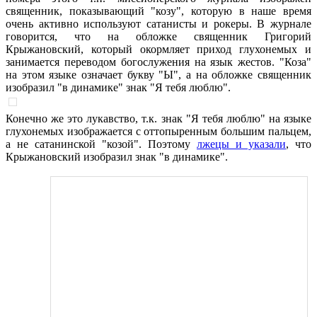
священник, показывающий "козу", которую в наше время
очень активно используют сатанисты и рокеры. В журнале
говорится, что на обложке священник Григорий
Крыжановский, который окормляет приход глухонемых и
занимается переводом богослужения на язык жестов. "Коза"
на этом языке означает букву "Ы", а на обложке священник
изобразил "в динамике" знак "Я тебя люблю".
Конечно же это лукавство, т.к. знак "Я тебя люблю" на языке
глухонемых изображается с оттопыренным большим пальцем,
а не сатанинской "козой". Поэтому
лжецы и указали
, что
Крыжановский изобразил знак "в динамике".