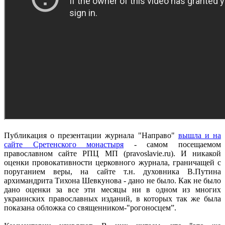
Публикация о презентации журнала "Направо"
вышла и на
сайте Сретенского монастыря
- самом посещаемом
православном сайте РПЦ МП (pravoslavie.ru). И никакой
оценки провокативности церковного журнала, граничащей с
поруганием веры, на сайте т.н. духовника В.Путина
архимандрита Тихона Шевкунова - дано не было. Как не было
дано оценки за все эти месяцы ни в одном из многих
украинских православных изданий, в которых так же была
показана обложка со священником-"рогоносцем”.