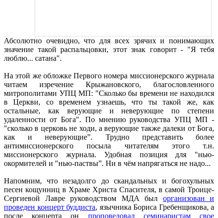
Абсолютно очевидно, что для всех зрячих и понимающих
значение такой распальцовки, этот знак говорит - "Я тебя
люблю... сатана".
На этой же обложке Первого номера миссионерского журнала
читаем изречение Крыжановского, благословленного
митрополитами УПЦ МП: "Сколько бы времени не находился
в Церкви, со временем узнаешь, что ты такой же, как
остальные, как верующие и неверующие по степени
удаленности от Бога". По мнению руководства УПЦ МП -
"сколько в церковь не ходи, а верующие также далеки от Бога,
как и неверующие”. Трудно представить более
антимиссионерского посыла читателям этого т.н.
миссионерского журнала. Удобная позиция для "нью-
окормителей и "нью-паствы”. Ни в чём напрягаться не надо...
Напомним, что незадолго до скандальных и богохульных
песен кощунниц в Храме Христа Спасителя, в самой Троице-
Сергиевой Лавре руководством МДА был
организован и
проведен концерт буддиста
, язычника Бориса Гребенщикова, а
после концерта он
проповедовал семинаристам свое