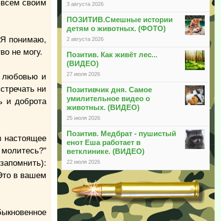
о всем своим
3 августа 2026
ПОЗИТИВ.Смешные истории
детям о животных. (ФОТО)
 Я понимаю,
2 августа 2026
во не могу.
Позитив. Как живёт лес...
(ВИДЕО)
27 июля 2026
й любовью и
стречать ни
Позитивчик дня. Самое
умилительное видео о
ь и доброта
животных. (ВИДЕО)
25 июля 2026
Позитив. Медбрат - пушистый
в настоящее
енот Еша работает в
 молитесь?"
ветклинике. (ВИДЕО)
запомнить):
22 июля 2026
"Это в вашем
быкновенное