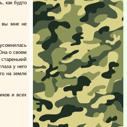
, как будто
у вы мне не
 усомнилась
 Она о своем
 старенький
глаза у него
ого на земле
иков и всех