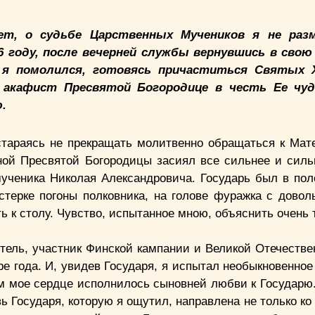
ет, о судьбе Царственных Мучеников я не раз
6 году, после вечерней службы вернувшись в свою
, я помолился, готовясь причаститься Святых
л акафист Пресвятой Богородице в честь Ее чу
.
 стараясь не прекращать молитвенно обращаться к Мат
ной Пресвятой Богородицы засиял все сильнее и сильн
мученика Николая Александровича. Государь был в по
стерке погоны полковника, на голове фуражка с довол
ь к столу. Чувство, испытанное мною, объяснить очень 
тель, участник Финской кампании и Великой Отечестве
ре года. И, увидев Государя, я испытал необыкновенное
ом мое сердце исполнилось сыновней любви к Государю
ь Государя, которую я ощутил, направлена не только ко 