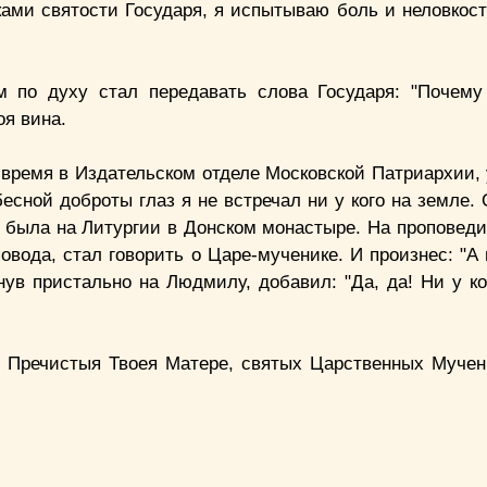
ами святости Государя, я испытываю боль и неловкость
 по духу стал передавать слова Государя: "Почем
оя вина.
 время в Издательском отделе Московской Патриархии,
есной доброты глаз я не встречал ни у кого на земле.
 была на Литургии в Донском монастыре. На проповеди
вода, стал говорить о Царе-мученике. И произнес: "А 
янув пристально на Людмилу, добавил: "Да, да! Ни у к
и Пречистыя Твоея Матере, святых Царственных Мучен