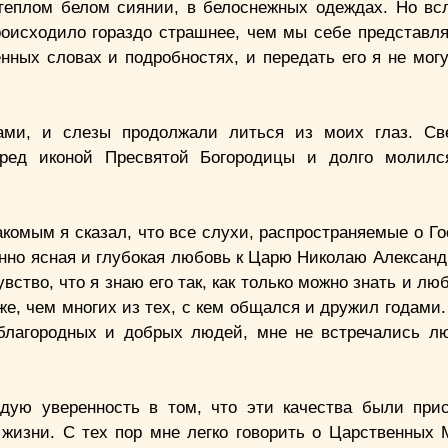
еплом белом сиянии, в белоснежных одеждах. Но вс
происходило гораздо страшнее, чем мы себе представл
нных словах и подробностях, и передать его я не могу
ами, и слезы продолжали литься из моих глаз. Св
еред иконой Пресвятой Богородицы и долго молилс
омым я сказал, что все слухи, распространяемые о Гос
енно ясная и глубокая любовь к Царю Николаю Александ
вство, что я знаю его так, как только можно знать и лю
же, чем многих из тех, с кем общался и дружил годами
, благородных и добрых людей, мне не встречались л
дую уверенность в том, что эти качества были пр
жизни. С тех пор мне легко говорить о Царственных 