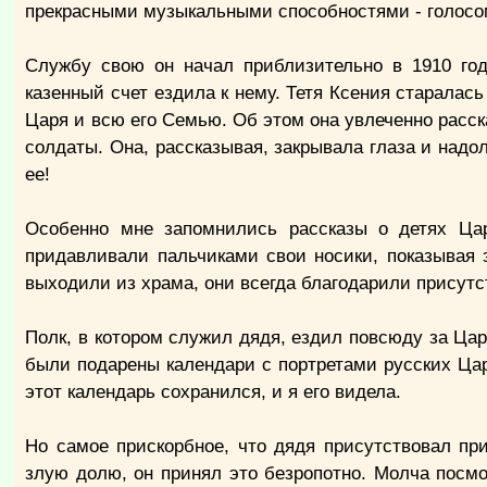
прекрасными музыкальными способностями - голосо
Службу свою он начал приблизительно в 1910 год
казенный счет ездила к нему. Тетя Ксения старалас
Царя и всю его Семью. Об этом она увлеченно расска
солдаты. Она, рассказывая, закрывала глаза и надол
ее!
Особенно мне запомнились рассказы о детях Ца
придавливали пальчиками свои носики, показывая 
выходили из храма, они всегда благодарили присут
Полк, в котором служил дядя, ездил повсюду за Цар
были подарены календари с портретами русских Царе
этот календарь сохранился, и я его видела.
Но самое прискорбное, что дядя присутствовал пр
злую долю, он принял это безропотно. Молча посмо