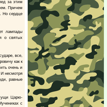
лед за этим
яем. Причем
. Но сердце
ет лампады
я о святых
ударе, все,
ровичу как к
бить очень и
. И несмотря
юди, равные
исущи Царю-
Мучениках с