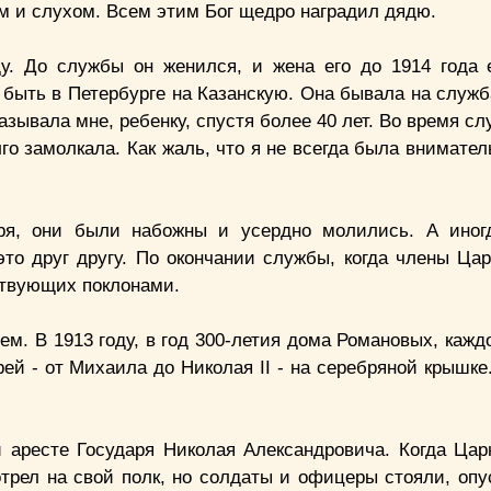
м и слухом. Всем этим Бог щедро наградил дядю.
у. До службы он женился, и жена его до 1914 года 
ь быть в Петербурге на Казанскую. Она бывала на служ
зывала мне, ребенку, спустя более 40 лет. Во время с
го замолкала. Как жаль, что я не всегда была внимате
ря, они были набожны и усердно молились. А иног
это друг другу. По окончании службы, когда члены Ца
ствующих поклонами.
ем. В 1913 году, в год 300-летия дома Романовых, каж
й - от Михаила до Николая II - на серебряной крышке.
и аресте Государя Николая Александровича. Когда Ца
трел на свой полк, но солдаты и офицеры стояли, опу