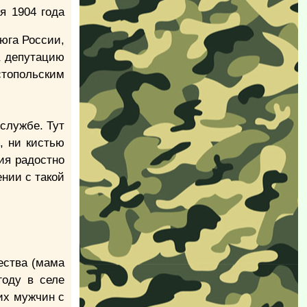
ая 1904 года
юга России,
а депутацию
стопольским
 службе. Тут
, ни кистью
ия радостно
ении с такой
ества (мама
году в селе
их мужчин с