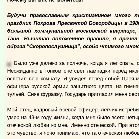
Будучи православным христианином много л
праздник Покрова Пресвятой Богородицы в 198
большой коммунальной московской квартире
Таин. Вычитав положенное правило, я проче
образа "Скоропослушница", особо чтимого мною
Было уже далеко за полночь, когда я лег спать,
Неожиданно в тонком сне свет лампадки перед ико
осветил всю комнату. Я увидел перед собой Царя-
офицера русской армии защитного цвета, на гимна
тульей. Сняв фуражку, Государь пригласил меня сест
Мой отец, кадровый боевой офицер, летчик-истреби
умер на 43-м году жизни, когда мне было всего четы
отеческой любви ко мне. Именно отеческой. При эт
это чувство, я ясно понимаю, что та отеческая любов