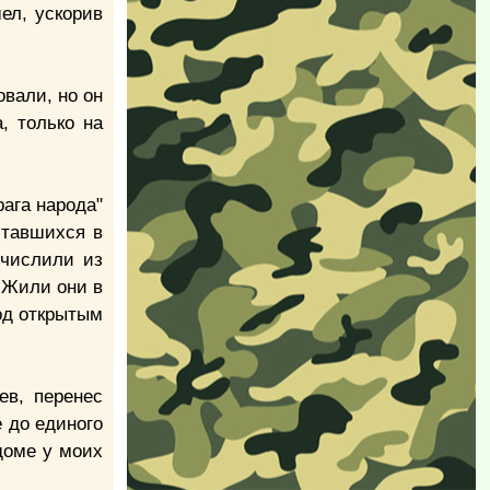
ел, ускорив
овали, но он
, только на
рага народа"
ставшихся в
тчислили из
. Жили они в
од открытым
ев, перенес
 до единого
доме у моих