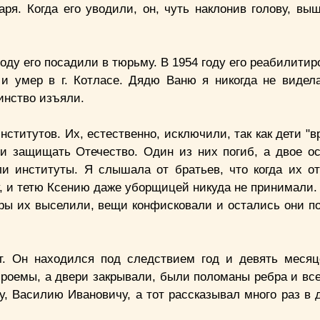
ря. Когда его уводили, он, чуть наклонив голову, выш
оду его посадили в тюрьму. В 1954 году его реабилитир
 и умер в г. Котласе. Дядю Ваню я никогда не видела
инство изъяли.
ститутов. Их, естественно, исключили, так как дети "в
ли защищать Отечество. Один из них погиб, а двое о
ли институты. Я слышала от братьев, что когда их о
ту, и тетю Ксению даже уборщицей никуда не принимали
тиры их выселили, вещи конфисковали и остались они п
. Он находился под следствием год и девять месяц
роемы, а двери закрывали, были поломаны ребра и все
, Василию Ивановичу, а тот рассказывал много раз в 