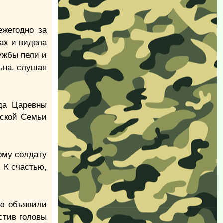
ежегодно за
бах и видела
лужбы пели и
льна, слушая
да Царевны
рской Семьи
дому солдату
 К счастью,
рю объявили
стив головы