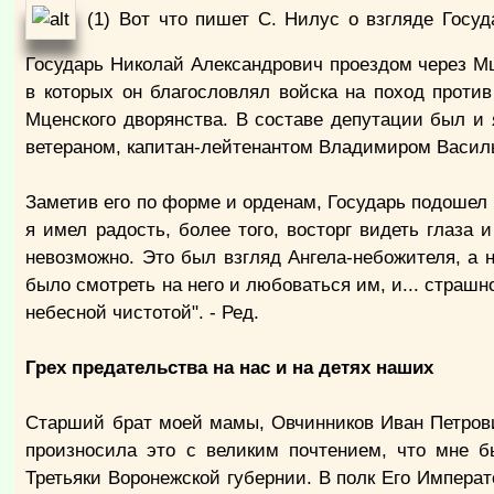
(1) Вот что пишет С. Нилус о взгляде Госуда
Государь Николай Александрович проездом через Мц
в которых он благословлял войска на поход прот
Мценского дворянства. В составе депутации был и
ветераном, капитан-лейтенантом Владимиром Васил
Заметив его по форме и орденам, Государь подошел к
я имел радость, более того, восторг видеть глаза 
невозможно. Это был взгляд Ангела-небожителя, а н
было смотреть на него и любоваться им, и... страшн
небесной чистотой". - Ред.
Грех предательства на нас и на детях наших
Старший брат моей мамы, Овчинников Иван Петрови
произносила это с великим почтением, что мне б
Третьяки Воронежской губернии. В полк Его Импера