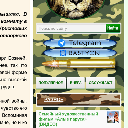
мышлял. В
 комнату в
 Христовых
дотворного
ери Божией.
ее, так что
левой форме
ьно высокой
ПОПУЛЯРНОЕ
ВЧЕРА
ОБСУЖДАЮТ
трудно.
РАЗНОЕ
нной войны,
 чувство его
Семейный художественный
. Вспоминая
фильм «Алые паруса»
мне, но и ко
(ВИДЕО)