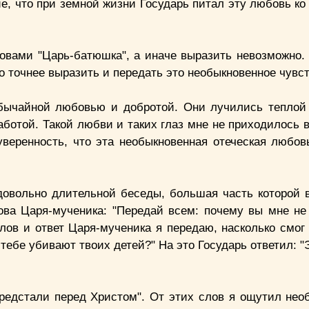
ие, что при земной жизни Государь питал эту любовь к
овами "Царь-батюшка", а иначе выразить невозможно.
о точнее выразить и передать это необыкновенное чувст
обычайной любовью и добротой. Они лучились тепло
ботой. Такой любви и таких глаз мне не приходилось в
уверенность, что эта необыкновенная отеческая любов
 довольно длительной беседы, большая часть которой 
ова Царя-мученика: "Передай всем: почему вы мне не
лов и ответ Царя-мученика я передаю, насколько смог 
и тебе убивают твоих детей?" На это Государь ответил: 
предстали перед Христом". От этих слов я ощутил нео