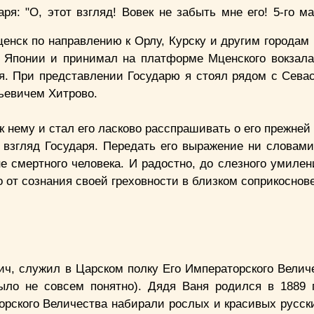
ря: "О, этот взгляд! Вовек не забыть мне его! 5-го м
енск по направлению к Орлу, Курску и другим городам 
ив Японии и принимал на платформе Мценского вокзал
 я. При представлении Государю я стоял рядом с Сева
ьевичем Хитрово.
 нему и стал его ласково расспрашивать о его прежней
и взгляд Государя. Передать его выражение ни словами
е смертного человека. И радостно, до слезного умилен
о от сознания своей греховности в близком соприкоснов
ч, служил в Царском полку Его Императорского Велич
ыло не совсем понятно). Дядя Ваня родился в 1889 
торского Величества набирали рослых и красивых русск