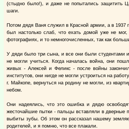
(стыдно было!), и даже не попытались защитить Ца
шаги.
Потом дядя Ваня служил в Красной армии, а в 1937 г
был настолько слаб, что ехать домой уже не мог,
фотографиях, и то немногочисленных, так как больш
У дяди было три сына, и все они были студентами ин
не могли учиться. Когда началась война, они пош
живых - Алексей и Феликс - после войны закончи
институтов, они нигде не могли устроиться на рабо
г. Майкопе, вернуться на родину не могли, из квар
небом.
Они надеялись, что это ошибка и дядю освободят
жесточайшие пытки - пальцы вставляли в дверные п
выбиты зубы. Об этом он рассказал нашему земляку
родителей, и я помню, что все плакали.