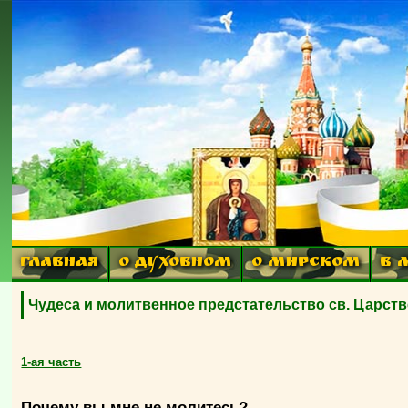
ГЛАВНАЯ
О ДУХОВНОМ
О МИРСКОМ
В 
Чудеса и молитвенное предстательство св. Царств
1-ая часть
Почему вы мне не молитесь?