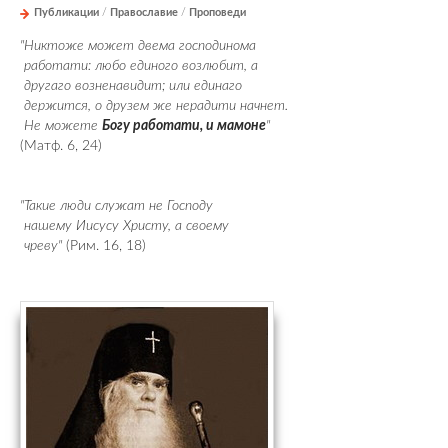
Публикации
/
Православие
/
Проповеди
"Никтоже может двема господинома
работати: любо единого возлюбит, а
другаго возненавидит; или единаго
держится, о друзем же нерадити начнет.
Не можете
Богу работати, и мамоне
"
(Матф. 6, 24)
"Такие люди служат не Господу
нашему Иисусу Христу, а своему
чреву"
(Рим. 16, 18)