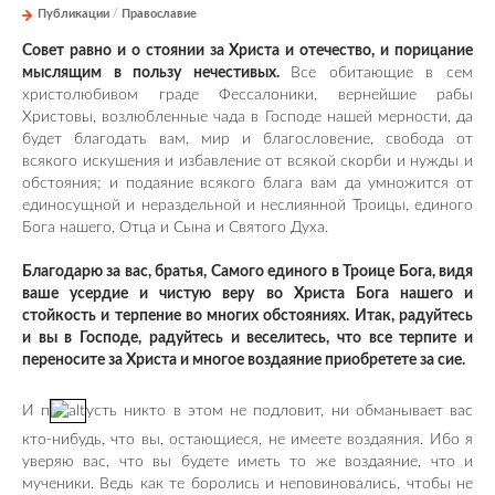
Публикации
/
Православие
Совет равно и о стоянии за Христа и отечество, и порицание
мыслящим в пользу нечестивых.
Все обитающие в сем
христолюбивом граде Фессалоники, вернейшие рабы
Христовы, возлюбленные чада в Господе нашей мерности, да
будет благодать вам, мир и благословение, свобода от
всякого искушения и избавление от всякой скорби и нужды и
обстояния; и подаяние всякого блага вам да умножится от
единосущной и нераздельной и неслиянной Троицы, единого
Бога нашего, Отца и Сына и Святого Духа.
Благодарю за вас, братья, Самого единого в Троице Бога, видя
ваше усердие и чистую веру во Христа Бога нашего и
стойкость и терпение во многих обстояниях. Итак, радуйтесь
и вы в Господе, радуйтесь и веселитесь, что все терпите и
переносите за Христа и многое воздаяние приобретете за сие.
И п
усть никто в этом не подловит, ни обманывает вас
кто-нибудь, что вы, остающиеся, не имеете воздаяния. Ибо я
уверяю вас, что вы будете иметь то же воздаяние, что и
мученики. Ведь как те боролись и неповиновались, чтобы не