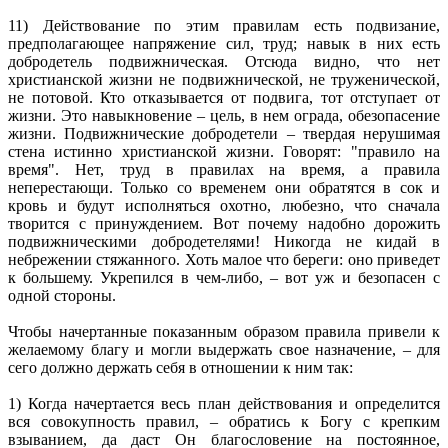
11) Действование по этим правилам есть подвизание,
предполагающее напряжение сил, труд; навык в них есть
добродетель подвижническая. Отсюда видно, что нет
христианской жизни не подвижнической, не труженической,
не потовой. Кто отказывается от подвига, тот отступает от
жизни. Это навыкновение – цель, в нем ограда, обезопасение
жизни. Подвижнические добродетели – твердая нерушимая
стена истинно христианской жизни. Говорят: "правило на
время". Нет, труд в правилах на время, а правила
неперестающи. Только со временем они обратятся в сок и
кровь и будут исполняться охотно, любезно, что сначала
творится с принуждением. Вот почему надобно дорожить
подвижническими добродетелями! Никогда не кидай в
небрежении стяжанного. Хоть малое что береги: оно приведет
к большему. Укрепился в чем-либо, – вот уж и безопасен с
одной стороны.
Чтобы начертанные показанным образом правила привели к
желаемому благу и могли выдержать свое назначение, – для
сего должно держать себя в отношении к ним так:
1) Когда начертается весь план действования и определится
вся совокупность правил, – обратись к Богу с крепким
взыванием, да даст Он благословение на постоянное,