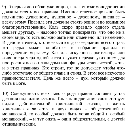
9) Теперь само собою уже видно, в каком взаимоподчинении
должны стоять все правила. Именно: телесное должно быть
подчинено душевному, душевное – духовному, внешнее –
всему этому. Правила эти должны стоять ровно и во взаимном
благоприятствовании. Коль скоро правило одного отдела
мешает другому, – надобно тотчас подозревать, что оно не в
своем виде, то есть должно быть или отменено, или изменено.
И действительно, кто возвысится до созерцания всего строя,
тот редко может ошибаться в избрании правила и
определении меры ему. Как для искусного архитектора или
живописца мера одной части служит нередко указанием для
построения всего плана дома или фигуры человеческой, – так
и в этих правилах. Кто строит, тот не допускает, чтобы что-
либо отступало от общего плана и стиля. В этом все искусство
правилополагателя. Цель же всего – дух, который должен
быть в Боге.
10) Совокупность всех такого рода правил составит устав
делания подвижнического. Так как подвизание соответствует
видам действительной христианской жизни, а жизнь
христианская является в двух видах – общественной и
монашеской, то особый должен быть устав общий и особый
монашеский, – и тут опять – один общежительный, а другой
отшельнический.