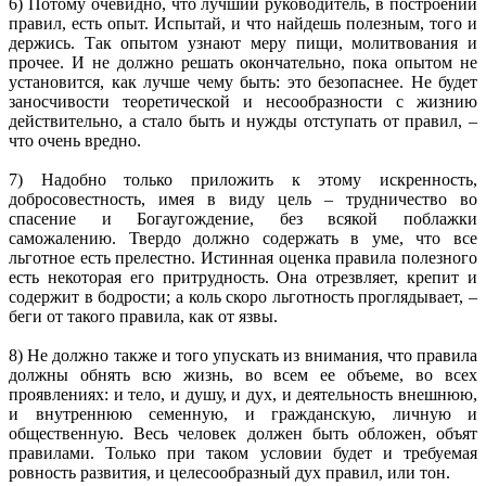
6) Потому очевидно, что лучший руководитель, в построении
правил, есть опыт. Испытай, и что найдешь полезным, того и
держись. Так опытом узнают меру пищи, молитвования и
прочее. И не должно решать окончательно, пока опытом не
установится, как лучше чему быть: это безопаснее. Не будет
заносчивости теоретической и несообразности с жизнию
действительно, а стало быть и нужды отступать от правил, –
что очень вредно.
7) Надобно только приложить к этому искренность,
добросовестность, имея в виду цель – трудничество во
спасение и Богаугождение, без всякой поблажки
саможалению. Твердо должно содержать в уме, что все
льготное есть прелестно. Истинная оценка правила полезного
есть некоторая его притрудность. Она отрезвляет, крепит и
содержит в бодрости; а коль скоро льготность проглядывает, –
беги от такого правила, как от язвы.
8) Не должно также и того упускать из внимания, что правила
должны обнять всю жизнь, во всем ее объеме, во всех
проявлениях: и тело, и душу, и дух, и деятельность внешнюю,
и внутреннюю семенную, и гражданскую, личную и
общественную. Весь человек должен быть обложен, объят
правилами. Только при таком условии будет и требуемая
ровность развития, и целесообразный дух правил, или тон.