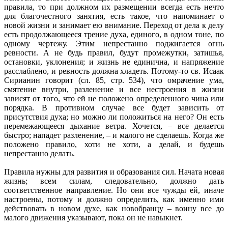
правила, то при должном их размещении всегда есть нечто
для благочестного занятия, есть такое, что напоминает о
новой жизни и занимает ею внимание. Переход от дела к делу
есть продолжающееся трение духа, единого, в одном тоне, по
одному чертежу. Этим непрестанно поджигается огнь
ревности. А не будь правил, будут промежутки, затишья,
остановки, уклонения; и жизнь не единична, и напряжение
расслаблено, и ревность должна хладеть. Потому-то св. Исаак
Сирианин говорит (сл. 85, стр. 534), что омрачение ума,
смятение внутри, разленение и все нестроения в жизни
зависят от того, что ей не положено определенного чина или
порядка. В противном случае все будет зависить от
присутствия духа; но можно ли положиться на него? Он есть
перемежающееся дыхание ветра. Хочется, – все делается
быстро; нападет разленение, – и малого не сделаешь. Когда же
положено правило, хоти не хоти, а делай, и будешь
непрестанно делать.
Правила нужны для развития и образования сил. Начата новая
жизнь; всем силам, следовательно, должно дать
соответственное направление. Но они все чужды ей, иначе
настроены, потому и должно определить, как именно ими
действовать в новом духе, как новобранцу – воину все до
малого движения указывают, пока он не навыкнет.