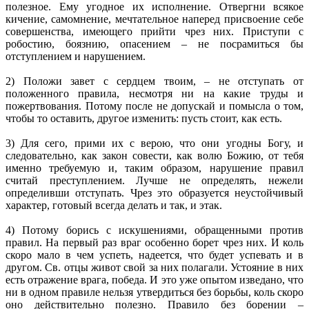
полезное. Ему угодное их исполнение. Отвергни всякое
кичение, самомнение, мечтательное наперед присвоение себе
совершенства, имеющего прийти чрез них. Приступи с
робостию, боязнию, опасением – не посрамиться бы
отступлением и нарушением.
2) Положи завет с сердцем твоим, – не отступать от
положенного правила, несмотря ни на какие труды и
пожертвования. Потому после не допускай и помысла о том,
чтобы то оставить, другое изменить: пусть стоит, как есть.
3) Для сего, прими их с верою, что они угодны Богу, и
следовательно, как закон совести, как волю Божию, от тебя
именно требуемую и, таким образом, нарушение правил
считай преступлением. Лучше не определять, нежели
определивши отступать. Чрез это образуется неустойчивый
характер, готовый всегда делать и так, и этак.
4) Потому борись с искушениями, обращенными против
правил. На первый раз враг особенно борет чрез них. И коль
скоро мало в чем успеть, надеется, что будет успевать и в
другом. Св. отцы живот свой за них полагали. Устояние в них
есть отражение врага, победа. И это уже опытом изведано, что
ни в одном правиле нельзя утвердиться без борьбы, коль скоро
оно действительно полезно. Правило без борении –