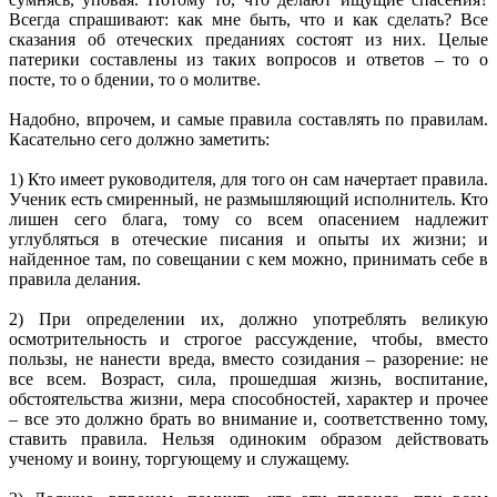
Всегда спрашивают: как мне быть, что и как сделать? Все
сказания об отеческих преданиях состоят из них. Целые
патерики составлены из таких вопросов и ответов – то о
посте, то о бдении, то о молитве.
Надобно, впрочем, и самые правила составлять по правилам.
Касательно сего должно заметить:
1) Кто имеет руководителя, для того он сам начертает правила.
Ученик есть смиренный, не размышляющий исполнитель. Кто
лишен сего блага, тому со всем опасением надлежит
углубляться в отеческие писания и опыты их жизни; и
найденное там, по совещании с кем можно, принимать себе в
правила делания.
2) При определении их, должно употреблять великую
осмотрительность и строгое рассуждение, чтобы, вместо
пользы, не нанести вреда, вместо созидания – разорение: не
все всем. Возраст, сила, прошедшая жизнь, воспитание,
обстоятельства жизни, мера способностей, характер и прочее
– все это должно брать во внимание и, соответственно тому,
ставить правила. Нельзя одиноким образом действовать
ученому и воину, торгующему и служащему.