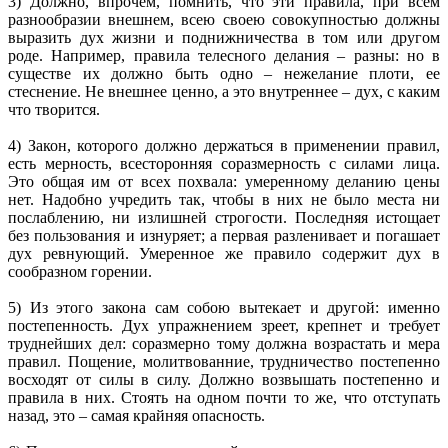
3) Должно, впрочем, помнить, что эти правила, при всем
разнообразии внешнем, всею своею совокупностью должны
выразить дух жизни и поднижничества в том или другом
роде. Например, правила телесного делания – разны: но в
существе их должно быть одно – нежелание плоти, ее
стеснение. Не внешнее ценно, а это внутреннее – дух, с каким
что творится.
4) Закон, которого должно держаться в применении правил,
есть мерность, всесторонняя соразмерность с силами лица.
Это общая им от всех похвала: умеренному деланию цены
нет. Надобно учредить так, чтобы в них не было места ни
послаблению, ни излишней строгости. Последняя истощает
без пользования и изнуряет; а первая разленивает и погашает
дух ревнующий. Умеренное же правило содержит дух в
сообразном горении.
5) Из этого закона сам собою вытекает и другой: именно
постепенность. Дух упражнением зреет, крепнет и требует
труднейших дел: соразмерно тому должна возрастать и мера
правил. Пощение, молитвованние, трудничество постепенно
восходят от силы в силу. Должно возвышать постепенно и
правила в них. Стоять на одном почти то же, что отступать
назад, это – самая крайняя опасность.