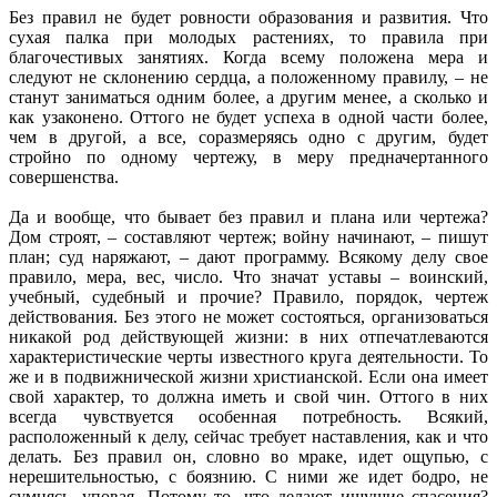
Без правил не будет ровности образования и развития. Что
сухая палка при молодых растениях, то правила при
благочестивых занятиях. Когда всему положена мера и
следуют не склонению сердца, а положенному правилу, – не
станут заниматься одним более, а другим менее, а сколько и
как узаконено. Оттого не будет успеха в одной части более,
чем в другой, а все, соразмеряясь одно с другим, будет
стройно по одному чертежу, в меру предначертанного
совершенства.
Да и вообще, что бывает без правил и плана или чертежа?
Дом строят, – составляют чертеж; войну начинают, – пишут
план; суд наряжают, – дают программу. Всякому делу свое
правило, мера, вес, число. Что значат уставы – воинский,
учебный, судебный и прочие? Правило, порядок, чертеж
действования. Без этого не может состояться, организоваться
никакой род действующей жизни: в них отпечатлеваются
характеристические черты известного круга деятельности. То
же и в подвижнической жизни христианской. Если она имеет
свой характер, то должна иметь и свой чин. Оттого в них
всегда чувствуется особенная потребность. Всякий,
расположенный к делу, сейчас требует наставления, как и что
делать. Без правил он, словно во мраке, идет ощупью, с
нерешительностью, с боязнию. С ними же идет бодро, не
сумнясь, уповая. Потому то, что делают ищущие спасения?