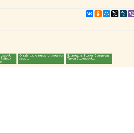
товский.
О тайнах, которые становятся
Благодать Божия. Святитель
 Тайнах
явью...
Тихон Задонский...
ли