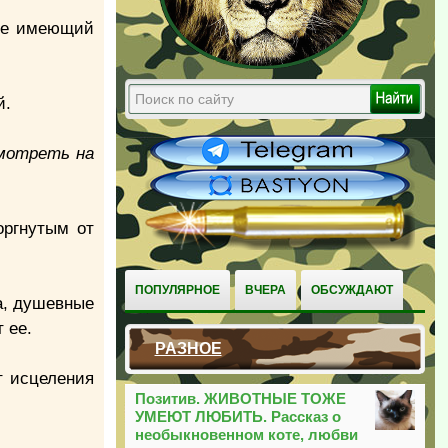
 не имеющий
й.
смотреть на
оргнутым от
ПОПУЛЯРНОЕ
ВЧЕРА
ОБСУЖДАЮТ
а, душевные
 ее.
РАЗНОЕ
т исцеления
Позитив. ЖИВОТНЫЕ ТОЖЕ
УМЕЮТ ЛЮБИТЬ. Рассказ о
необыкновенном коте, любви