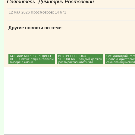
Святитель Димитрий Ростовский
12 мая 2026
Просмотров:
14 671
Другие новости по теме:
БОГ ИЛИ МИР - СЕРЕДИНЫ
ВНУТРЕННЕЕ ОКО
Cвт. Димитрий Рос
НЕТ... Святые отцы о главном
ЧЕЛОВЕКА... Каждый должен
Слово о Христовых
выборе в жизни....
уметь распознавать это.
сомневающимся и
Больше, чем телесное зрение
неверующим...
и...