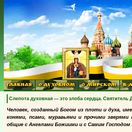
ГЛАВНАЯ
О ДУХОВНОМ
О МИРСКОМ
В 
Слепота духовная — это злоба сердца. Святитель
Человек, созданный Богом из плоти и духа, име
конями, псами, муравьями и прочими зверями
общие с Ангелами Божиими и с Самим Господом 