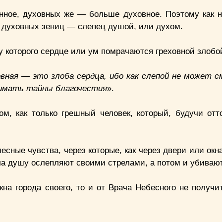
енное, духовных же — больше духовное. Поэтому как
 духовных зениц — слепец душой, или духом.
у которого сердце или ум помрачаются греховной злобо
вная — это злоба сердца, ибо как слепой не может 
нимать тайны благочестия
».
м, как только грешный человек, который, будучи отт
.
сные чувства, через которые, как через двери или окн
ла душу ослепляют своими стрелами, а потом и убивают
кна города своего, то и от Врача Небесного не получи