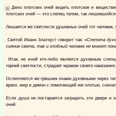
Дело плотских очей видеть плотское и веществ
плотских очей — это слепец телом, так лишившийся
Лишается же светлости душевных очей тот человек, 
Святой Иоанн Златоуст говорит так: «
Слепота духо
сияние света, так и злобный человек не может по
Итак, не иной кто-либо является духовным слепцо
горней светлости, страдает мраком своего наказания
Ослепляется же грешник очами духовными через теле
враги, мир и демон с помогающей им плотью, снача
Если душа не постарается заградить эти двери и о
очей.