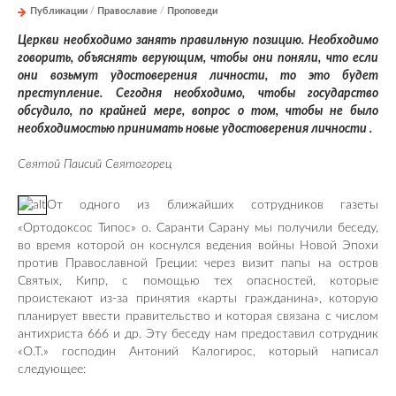
Публикации
/
Православие
/
Проповеди
Церкви необходимо занять правильную позицию. Необходимо
говорить, объяснять верующим, чтобы они поняли, что если
они возьмут удостоверения личности, то это будет
преступление. Сегодня необходимо, чтобы государство
обсудило, по крайней мере, вопрос о том, чтобы не было
необходимостью принимать новые удостоверения личности .
Святой Паисий Святогорец
От одного из ближайших сотрудников газеты
«Ортодоксос Типос» о. Саранти Сарану мы получили беседу,
во время которой он коснулся ведения войны Новой Эпохи
против Православной Греции: через визит папы на остров
Святых, Кипр, с помощью тех опасностей, которые
проистекают из-за принятия «карты гражданина», которую
планирует ввести правительство и которая связана с числом
антихриста 666 и др. Эту беседу нам предоставил сотрудник
«О.Т.» господин Антоний Калогирос, который написал
следующее: