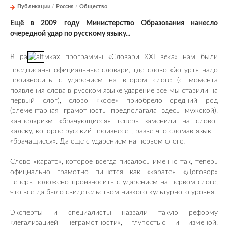
Публикации
/
Россия
/
Общество
Ещё в 2009 году Министерство Образования нанесло
очередной удар по русскому языку...
В ра
мках программы «Словари XXI века» нам были
предписаны официальные словари, где слово «йогурт» надо
произносить с ударением на втором слоге (с момента
появления слова в русском языке ударение все мы ставили на
первый слог), слово «кофе» приобрело средний род
(элементарная грамотность предполагала здесь мужской),
канцеляризм «брачующиеся» теперь заменили на слово-
калеку, которое русский произнесет, разве что сломав язык –
«брачащиеся». Да еще с ударением на первом слоге.
Слово «каратэ», которое всегда писалось именно так, теперь
официально грамотно пишется как «карате». «Договор»
теперь положено произносить с ударением на первом слоге,
что всегда было свидетельством низкого культурного уровня.
Эксперты и специалисты назвали такую реформу
«легализацией неграмотности», глупостью и изменой,