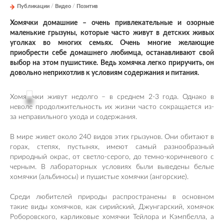
Публикации
/
Видео
/
Позитив
Хомячки домашние – очень привлекательные и озорные
маленькие грызуны, которые часто живут в детских живых
уголках во многих семьях. Очень многие желающие
приобрести себе домашнего любимца, останавливают свой
выбор на этом пушистике. Ведь хомячка легко приручить, он
довольно неприхотлив к условиям содержания и питания.
Хомя
чки живут недолго – в среднем 2-3 года. Однако в
неволе продолжительность их жизни часто сокращается из-
за неправильного ухода и содержания.
В мире живет около 240 видов этих грызунов. Они обитают в
горах, степях, пустынях, имеют самый разнообразный
природный окрас, от светло-серого, до темно-коричневого с
черным. В лабораторных условиях были выведены белые
хомячки (альбиносы) и пушистые хомячки (ангорские).
Среди любителей природы распространены в основном
такие виды хомячков, как сирийский, Джунгарский, хомячок
Роборовского, карликовые хомячки Тейлора и Кэмпбелла, а