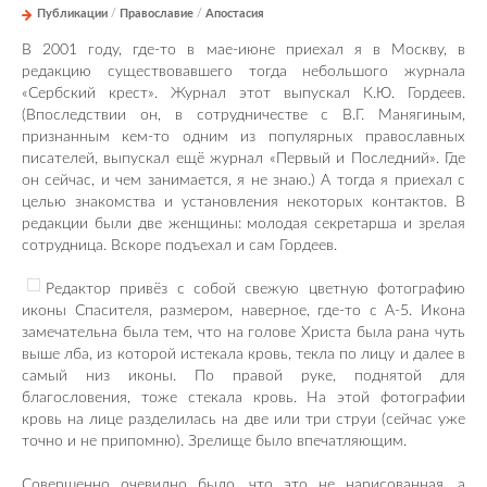
Публикации
/
Православие
/
Апостасия
В 2001 году, где-то в мае-июне приехал я в Москву, в
редакцию существовавшего тогда небольшого журнала
«Сербский крест». Журнал этот выпускал К.Ю. Гордеев.
(Впоследствии он, в сотрудничестве с В.Г. Манягиным,
признанным кем-то одним из популярных православных
писателей, выпускал ещё журнал «Первый и Последний». Где
он сейчас, и чем занимается, я не знаю.) А тогда я приехал с
целью знакомства и установления некоторых контактов. В
редакции были две женщины: молодая секретарша и зрелая
сотрудница. Вскоре подъехал и сам Гордеев.
Редактор привёз с собой свежую цветную фотографию
иконы Спасителя, размером, наверное, где-то с А-5. Икона
замечательна была тем, что на голове Христа была рана чуть
выше лба, из которой истекала кровь, текла по лицу и далее в
самый низ иконы. По правой руке, поднятой для
благословения, тоже стекала кровь. На этой фотографии
кровь на лице разделилась на две или три струи (сейчас уже
точно и не припомню). Зрелище было впечатляющим.
Совершенно очевидно было, что это не нарисованная, а