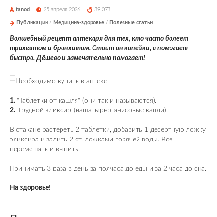
tanod
25 апреля 2026
39 073
Публикации
/
Медицина-здоровье
/
Полезные статьи
Волшебный рецепт аптекаря для тех, кто часто болеет
трахеитом и бронхитом. Стоит он копейки, а помогает
быстро. Дёшево и замечательно помогает!
Необходимо купить в аптеке:
1.
"Таблетки от кашля" (они так и называются).
2.
"Грудной эликсир"(нашатырно-анисовые капли).
В стакане растереть 2 таблетки, добавить 1 десертную ложку
эликсира и залить 2 ст. ложками горячей воды. Все
перемешать и выпить.
Принимать 3 раза в день за полчаса до еды и за 2 часа до сна.
На здоровье!