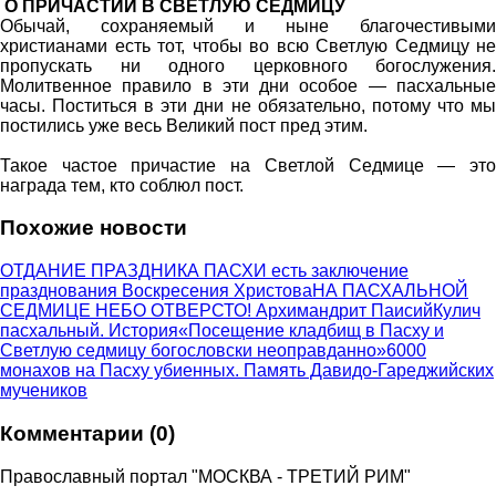
О ПРИЧАСТИИ В СВЕТЛУЮ СЕДМИЦУ
Обычай, сохраняемый и ныне благочестивыми
христианами есть тот, чтобы во всю Светлую Седмицу не
пропускать ни одного церковного богослужения.
Молитвенное правило в эти дни особое — пасхальные
часы. Поститься в эти дни не обязательно, потому что мы
постились уже весь Великий пост пред этим.
Такое частое причастие на Светлой Седмице — это
награда тем, кто соблюл пост.
Похожие новости
ОТДАНИЕ ПРАЗДНИКА ПАСХИ есть заключение
празднования Воскресения Христова
НА ПАСХАЛЬНОЙ
СЕДМИЦЕ НЕБО ОТВЕРСТО! Архимандрит Паисий
Кулич
пасхальный. История
«Посещение кладбищ в Пасху и
Светлую седмицу богословски неоправданно»
6000
монахов на Пасху убиенных. Память Давидо-Гареджийских
мучеников
Комментарии (0)
Православный портал "МОСКВА - ТРЕТИЙ РИМ"