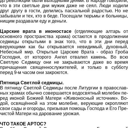
до революции были выходными днями. В народе говорили,
что в эти светлые дни мужик даже не сеял. Люди ходили
друг другу в гости, делились пасхальной радостью. Но не
забывали и тех, кто в беде. Посещали тюрьмы и больницы,
нищим раздавали еду и деньги.
Царские врата в иконостасе
(отделяющие алтарь от
основного пространства храма) остаются в продолжении
седмицы открытыми в знак того, что в эти дни перед
верующими как бы открывается невидимый, духовный,
Небесный мир. Открытые Царские Врата - образ Гроба
Господня, от которого Ангел отвалил камень. Во всю
Светлую Седмицу они не закрываются даже во время
причащения священнослужителей, и только в субботу
перед 9-м часом они закроются.
Пятница Светлой седмицы.
В пят­ни­цу Свет­лой Сед­ми­цы по­сле Ли­тур­гии в пра­во­слав­
ных хра­мах обыч­но со­вер­ша­ет­ся во­до­свят­ный мо­ле­бен пе­
ред ико­ной Бо­жи­ей Ма­те­ри «Жи­во­нос­ный ис­точ­ник». Во­
дой, освя­щён­ной на этом мо­лебне, ве­ру­ю­щие окроп­ля­ют
свои са­ды и ого­ро­ды, при­зы­вая по­мощь Гос­по­да и Его Пре­
чи­стой Ма­те­ри на да­ро­ва­ние уро­жая.
ЧТО ТАКОЕ АРТОС?