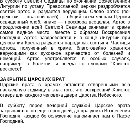
В субботу Светлой Седмицы по окончании Божественной
Литургии по уставу Православной церкви раздробляется
святой артос и раздается верующим. Слово артос (по-
гречески — квасной хлеб) — общий всем членам Церкви
освященный хлеб, иначе — просфора всецелая. Артос в
продолжении всей Светлой Седмицы занимает в храме
самое видное место, вместе с образом Воскресения
Господня. Артос раздробляется и в конце Литургии при
целовании Креста раздается народу как святыня. Частицы
артоса, полученный в храме, благоговейно хранятся
верующими как духовное врачевство от болезней и
немощей. Артос употребляется в особых случаях,
например, в болезни, и всегда со словами "Христос
воскресе!”.
ЗАКРЫТИЕ ЦАРСКИХ ВРАТ
Царские врата в храмах остаются отворенными всю
пасхальную седмицу в знак того, что воскресший Христос
отверз для каждого человека двери Царства Небесного.
В субботу перед вечерней службой Царские врата
закрываются, но еще сорок дней, до праздника Вознесения
Господня, каждое богослужение напоминает нам о Пасхе
Господней.