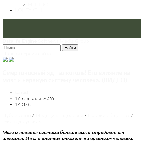
МНЕНИЯ
КОНТАКТЫ
Datalife Engine
Softnews Media Group
Найти
Полная версия сайта
Смертоносный яд - алкоголь! Его влияние на
мозг и нервную систему человека. (ВИДЕО)
tanod
16 февраля 2026
14 378
Публикации
/
Медицина-здоровье
/
Пороки общества
/
Геноцид русских
Мозг и нервная система больше всего страдают от
алкоголя. И если влияние алкоголя на организм человека