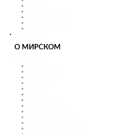
ЕРЕТИКИ
ИСЛАМ
ГЛОБАЛИЗАЦИЯ
ЭЛ. КОНЦЛАГЕРЬ
УЭК
О МИРСКОМ
О МИРСКОМ
назад
ПОЛИТИКА
ЭКОНОМИКА
ОБЩЕСТВО
КУЛЬТУРА
НАУКА
АРМИЯ
КАТАСТРОФЫ
КАТАКЛИЗМЫ
НРАВСТВЕННОСТЬ
ПОРОКИ ОБЩЕСТВА
КРИМИНАЛ
МЕДИЦИНА-ЗДОРОВЬЕ