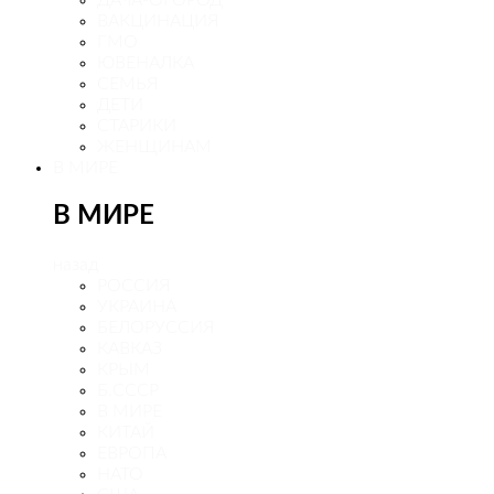
ДАЧА-ОГОРОД
ВАКЦИНАЦИЯ
ГМО
ЮВЕНАЛКА
СЕМЬЯ
ДЕТИ
СТАРИКИ
ЖЕНЩИНАМ
В МИРЕ
В МИРЕ
назад
РОСCИЯ
УКРАИНА
БЕЛОРУССИЯ
КАВКАЗ
КРЫМ
Б.СССР
В МИРЕ
КИТАЙ
ЕВРОПА
НАТО