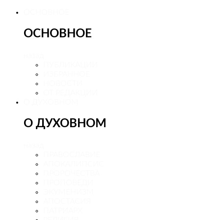
ОСНОВНОЕ
ОСНОВНОЕ
назад
ПУБЛИКАЦИИ
ИЗБРАННОЕ
НОВОСТИ
ОТ РЕДАКЦИИ
О ДУХОВНОМ
О ДУХОВНОМ
назад
ПРАВОСЛАВИЕ
АПОКАЛИПСИС
ПРОРОЧЕСТВА
ПРОПОВЕДИ
ЭКУМЕНИЗМ
АПОСТАСИЯ
ПАТРИАРХ
РЕЛИГИЯ