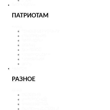
США
ПАТРИОТАМ
ПАТРИОТАМ
назад
ГЕНОЦИД РУССКИХ
ОПОЛЧЕНИЕ
ПАТРИОТЫ
ВОИНУ
ДОНБАСС
НОВОРОССИЯ
МОНАРХИЯ
ЦАРЬ
РАЗНОЕ
РАЗНОЕ
назад
ПОЗИТИВ
ИНТЕРЕСНОЕ
ЗНАКОМСТВА
ПОЛЕЗНЫЕ СТАТЬИ