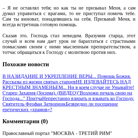
– Я не оставлял тебя; но как ты не призывал Меня, а сам
думал управиться с врагами, то не приступал помочь тебе.
Сам ты виноват, понадеявшись на себя. Призывай Меня, и
всегда встретишь готовую помощь.
Сказав это. Господь стал невидим. Вразумив старца, этот
случай и всем нам дает урок не барахтаться с страстными
помыслами своим с ними мысленным препирательством, а
тотчас обращаться к Господу с молитвою против них.
Похожие новости
В НАЗИДАНИЕ И УКРЕПЛЕНИЕ ВЕРЫ... Помощь Божия.
Рассказы из жизни святых старцев
НЕ ИЗДЕВАЙТЕСЬ НАД
КРЕСТНЫМ ЗНАМЕНЬЕМ... Ни в коем случае не Унывайте!
Старец Захария (Зосима). (ВИДЕО)
"Возложи печаль свою на
Господа..." Притча
Непрестанно взирать и взывать ко Господу.
Cвятитель Феофан Затворник
Безвредно ли посещение
еретических «храмов»?
Комментарии (0)
Православный портал "МОСКВА - ТРЕТИЙ РИМ"