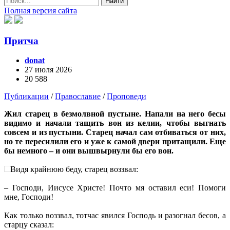
Найти
Полная версия сайта
Притча
donat
27 июля 2026
20 588
Публикации
/
Православие
/
Проповеди
Жил старец в безмолвной пустыне. Напали на него бесы
видимо и начали тащить вон из келии, чтобы выгнать
совсем и из пустыни. Старец начал сам отбиваться от них,
но те пересилили его и уже к самой двери притащили. Еще
бы немного – и они вышвырнули бы его вон.
Видя крайнюю беду, старец воззвал:
– Господи, Иисусе Христе! Почто мя оставил еси! Помоги
мне, Господи!
Как только воззвал, тотчас явился Господь и разогнал бесов, а
старцу сказал: