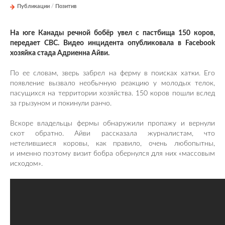
Публикации
/
Позитив
На юге Канады речной бобёр увел с пастбища 150 коров,
передает CBC. Видео инцидента опубликовала в Facebook
хозяйка стада Адриенна Айви.
По ее словам, зверь забрел на ферму в поисках хатки. Его
появление вызвало необычную реакцию у молодых телок,
пасущихся на территории хозяйства. 150 коров пошли вслед
за грызуном и покинули ранчо.
Вскоре владельцы фермы обнаружили пропажу и вернули
скот обратно. Айви рассказала журналистам, что
нетелившиеся коровы, как правило, очень любопытны,
и именно поэтому визит бобра обернулся для них «массовым
исходом».