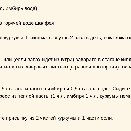
л. имбирь вода)
 в горячей воде шалфея
и куркумы. Принимать внутрь 2 раза в день, пока кожа н
 или (если запах идет изнутри) заварите в стакане кипя
и молотых лавровых листьев (в равной пропорции), охл
5 стакана молотого имбиря и 0,5 стакана соды. Сидите 
сс из теплой пасты (1 ч.л. имбиря 1 ч.л. куркумы немн
е присыпку из 2 частей куркумы и 1 части соли.