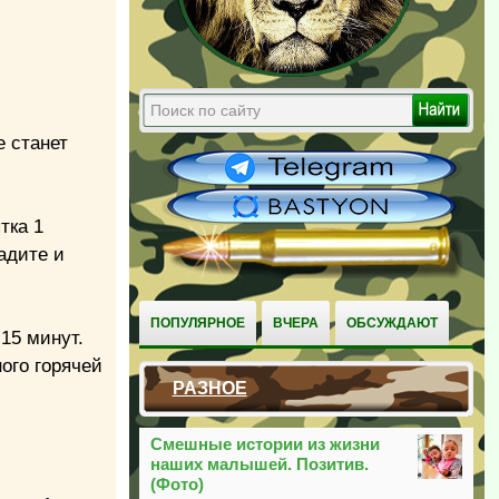
е станет
тка 1
адите и
ПОПУЛЯРНОЕ
ВЧЕРА
ОБСУЖДАЮТ
15 минут.
ого горячей
РАЗНОЕ
Смешные истории из жизни
наших малышей. Позитив.
(Фото)