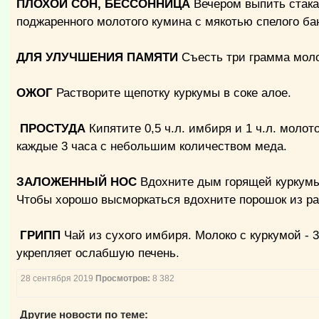
ПЛОХОЙ СОН, БЕССОННИЦА
Вечером выпить стакан
поджаренного молотого кумина с мякотью спелого ба
ДЛЯ УЛУЧШЕНИЯ ПАМЯТИ
Съесть три грамма мол
ОЖОГ
Растворите щепотку куркумы в соке алое.
ПРОСТУДА
Кипятите 0,5 ч.л. имбиря и 1 ч.л. моло
каждые 3 часа с небольшим количеством меда.
ЗАЛОЖЕННЫЙ НОС
Вдохните дым горящей куркумы.
Чтобы хорошо высморкаться вдохните порошок из рав
ГРИПП
Чай из сухого имбиря. Молоко с куркумой - 
укрепляет ослабшую печень.
28 сентября 2019
Просмотров:
8 382
Другие новости по теме: