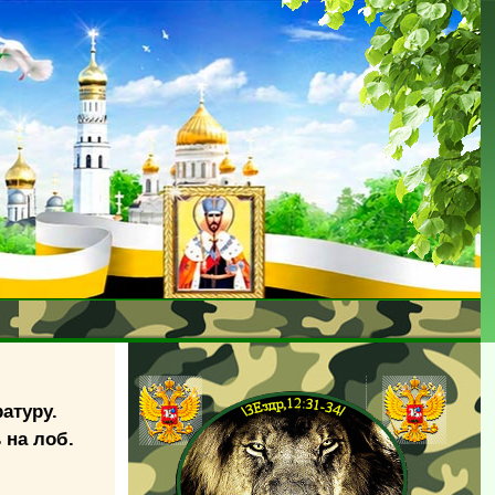
атуру.
 на лоб.