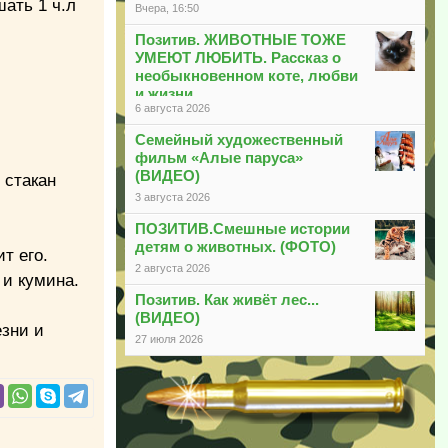
шать 1 ч.л
Вчера, 16:50
Позитив. ЖИВОТНЫЕ ТОЖЕ
УМЕЮТ ЛЮБИТЬ. Рассказ о
необыкновенном коте, любви
и жизни
6 августа 2026
Семейный художественный
фильм «Алые паруса»
(ВИДЕО)
 стакан
3 августа 2026
ПОЗИТИВ.Смешные истории
детям о животных. (ФОТО)
т его.
2 августа 2026
 и кумина.
Позитив. Как живёт лес...
(ВИДЕО)
езни и
27 июля 2026