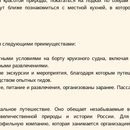
я красотой природы, покататься на лодках по озерам
ут ближе познакомиться с местной кухней, в котор
тся следующими преимуществами:
ными условиями на борту круизного судна, включая
зными развлечениями.
ые экскурсии и мероприятия, благодаря которым путе
одством опытных гидов.
е, питание и развлечения, организованы заранее. Пасс
кальное путешествие. Оно обещает незабываемые вп
величественной природы и истории России. Для
офильную компанию, которая занимается организацие