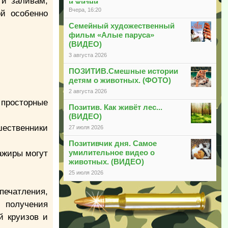
 и заливам,
и жизни
Вчера, 16:20
ой особенно
Семейный художественный
фильм «Алые паруса»
(ВИДЕО)
3 августа 2026
ПОЗИТИВ.Смешные истории
детям о животных. (ФОТО)
2 августа 2026
 просторные
Позитив. Как живёт лес...
(ВИДЕО)
шественники
27 июля 2026
Позитивчик дня. Самое
умилительное видео о
ажиры могут
животных. (ВИДЕО)
25 июля 2026
ечатления,
 получения
й круизов и