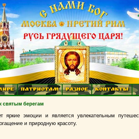
МИРЕ
ПАТРИОТАМ
РАЗНОЕ
КОНТАКТЫ
 к святым берегам
ет яркие эмоции и является увлекательным путеше
богащение и природную красоту.