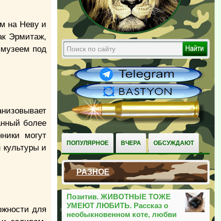
м на Неву и
ак Эрмитаж,
 музеем под
низовывает
анный более
нники могут
ПОПУЛЯРНОЕ
ВЧЕРА
ОБСУЖДАЮТ
й культуры и
РАЗНОЕ
Позитив. ЖИВОТНЫЕ ТОЖЕ
УМЕЮТ ЛЮБИТЬ. Рассказ о
ожности для
необыкновенном коте, любви