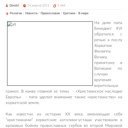
Dimitri
14 апреля 2011
5 444
Религия
/
Новости
/
Православие
/
Еретики
/
В мире
На днях папа
Бенедикт XVI
обратился с
речью к послу
Хорватии
Филиппу
Вучаку,
принятому в
Ватикане по
случаю
вручения
верительных
грамот. В канве главной ее темы - «Христианское наследие
Европы» - папа уделил внимание также «христианству» на
хорватской земле.
Как известно из истории XX века, именующие себя
"христианами" хорватские католики-усташи участвовали в
кровавых бойнях православных сербов во второй Мировой