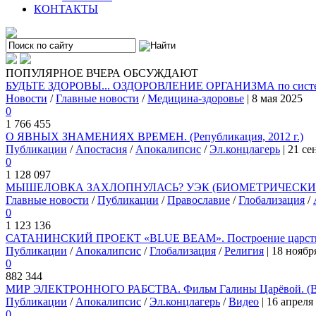
КОНТАКТЫ
ПОПУЛЯРНОЕ
ВЧЕРА
ОБСУЖДАЮТ
БУДЬТЕ ЗДОРОВЫ... ОЗДОРОВЛЕНИЕ ОРГАНИЗМА по системе
Новости
/
Главные новости
/
Медицина-здоровье
| 8 мая 2025
0
1 766 455
О ЯВНЫХ ЗНАМЕНИЯХ ВРЕМЕН. (Републикация, 2012 г.)
Публикации
/
Апостасия
/
Апокалипсис
/
Эл.концлагерь
| 21 се
0
1 128 097
МЫШЕЛОВКА ЗАХЛОПНУЛАСЬ? УЭК (БИОМЕТРИЧЕСКИЙ 
Главные новости
/
Публикации
/
Православие
/
Глобализация
/
0
1 123 136
САТАНИНСКИЙ ПРОЕКТ «BLUE BEAM». Построение царства
Публикации
/
Апокалипсис
/
Глобализация
/
Религия
| 18 ноябр
0
882 344
МИР ЭЛЕКТРОННОГО РАБСТВА. Фильм Галины Царёвой. (
Публикации
/
Апокалипсис
/
Эл.концлагерь
/
Видео
| 16 апреля
0