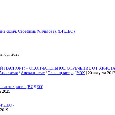
 сщмч. Серафима (Чичагова). (ВИДЕО)
нтября 2023
ПАСПОРТ) – ОКОНЧАТЕЛЬНОЕ ОТРЕЧЕНИЕ ОТ ХРИСТА,
Апостасия
/
Апокалипсис
/
Эл.концлагерь
/
УЭК
| 20 августа 201
 антихриста. (ВИДЕО)
я 2025
ВИДЕО)
 2019