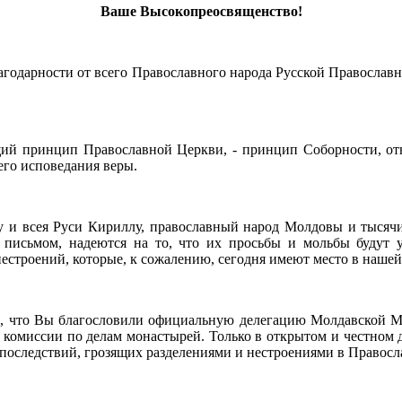
Ваше Высокопреосвященство!
агодарности от всего Православного народа Русской Православ
щий принцип Православной Церкви, - принцип Соборности, от
его исповедания веры.
и всея Руси Кириллу, православный народ Молдовы и тысячи п
исьмом, надеются на то, что их просьбы и мольбы будут 
естроений, которые, к сожалению, сегодня имеют место в нашей
, что Вы благословили официальную делегацию Молдавской Ми
комиссии по делам монастырей. Только в открытом и честном 
последствий, грозящих разделениями и нестроениями в Правосл