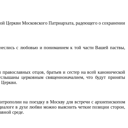
ной Церкви Московского Патриархата, радеющего о сохранении
неслись с любовью и пониманием к той части Вашей паствы,
равославных отцов, братьев и сестер на всей канонической
услышаны церковным священноначалием, что будут приняты
 Церкви.
трополии на поездку в Москву для встречи с архиепископом
диалоге в духе любви можно выяснить четкие позиции сторон,
авной среде.