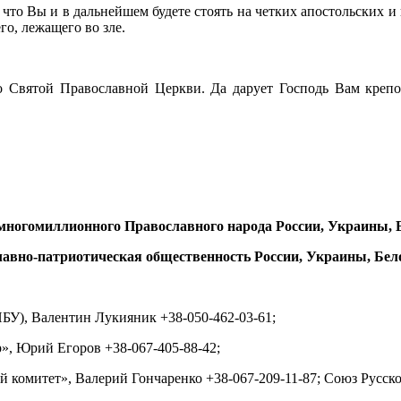
что Вы и в дальнейшем будете стоять на четких апостольских 
о, лежащего во зле.
Святой Православной Церкви. Да дарует Господь Вам крепос
многомиллионного Православного народа России, Украины, 
авно-патриотическая общественность России, Украины, Бел
БУ), Валентин Лукияник +38-050-462-03-61;
, Юрий Егоров +38-067-405-88-42;
й комитет», Валерий Гончаренко +38-067-209-11-87; Союз Русск