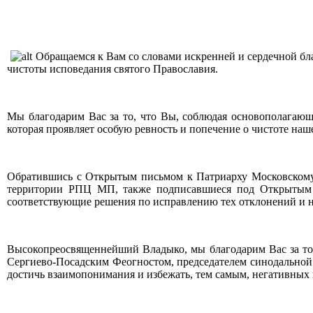
Обращаемся к Вам со словами искренней и сердечной бл
чистоты исповедания святого Православия.
Мы благодарим Вас за то, что Вы, соблюдая основополагаю
которая проявляет особую ревность и попечение о чистоте наш
Обратившись с Открытым письмом к Патриарху Московскому 
территории РПЦ МП, также подписавшиеся под Открытым п
соответствующие решения по исправлению тех отклонений и н
Высокопреосвященнейший Владыко, мы благодарим Вас за то
Сергиево-Посадским Феогностом, председателем синодальной 
достичь взаимопонимания и избежать, тем самым, негативных 