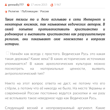
gennadiy777
17 июля 2015
5 967
Религия
/
Публикации
/
Россия
Такие тезисы то и дело всплываю в сети Интернет и
некоторых книжках, так называемых ведических авторов. В
своей попытке противопоставить христианство и
родноверие и выставить христианство как разрушительную
религию, они показывают свое невежество в вопросах
истории.
Начнём как всегда с простого. Ведическая Русь это какая
такая держава? Какие века? В каких исторических источниках
упоминается? В каких археологических культурах можно
посмотреть на материальные ценности, выявить
антропологический тип?
Никто на этот вопрос ответа не даст, не потому что его
стёрли, а потому что её никогда не было. На месте Украины и
современной России постоянно ведутся раскопки и ни разу
не всплывало такое неведомое чудо как Ведическая Русь.
Следующий веский и неопровержимый аргумент. Какие