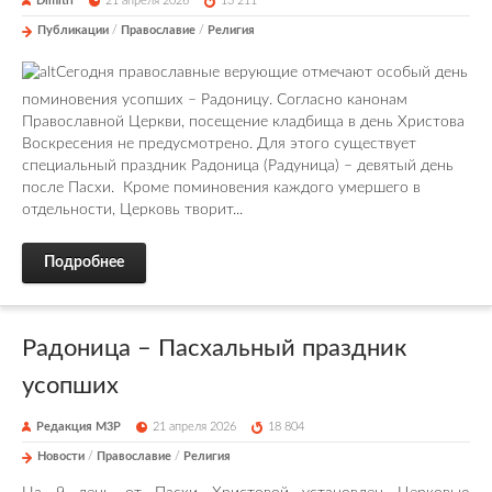
Dimitri
21 апреля 2026
13 211
Публикации
/
Православие
/
Религия
Сегодня православные верующие отмечают особый день
поминовения усопших – Радоницу. Согласно канонам
Православной Церкви, посещение кладбища в день Христова
Воскресения не предусмотрено. Для этого существует
специальный праздник Радоница (Радуница) – девятый день
после Пасхи. Кроме поминовения каждого умершего в
отдельности, Церковь творит...
Подробнее
Радоница – Пасхальный праздник
усопших
Редакция М3Р
21 апреля 2026
18 804
Новости
/
Православие
/
Религия