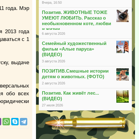
Вчера, 16:50
1 года. Мэр
Позитив. ЖИВОТНЫЕ ТОЖЕ
УМЕЮТ ЛЮБИТЬ. Рассказ о
необыкновенном коте, любви
и жизни
я 2013 года
6 августа 2026
даваться с 1
Семейный художественный
фильм «Алые паруса»
(ВИДЕО)
3 августа 2026
ску, выдаче
ПОЗИТИВ.Смешные истории
детям о животных. (ФОТО)
2 августа 2026
версальных
Позитив. Как живёт лес...
ия обо всех
(ВИДЕО)
 юридически
27 июля 2026