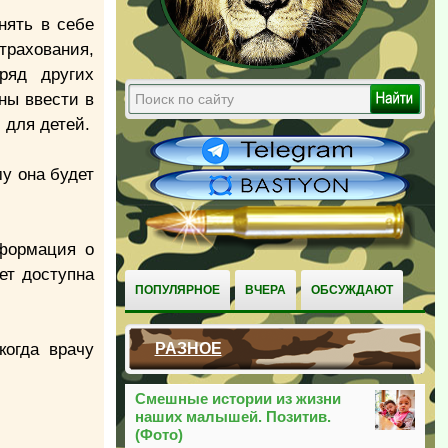
нять в себе
трахования,
ряд других
ны ввести в
 для детей.
му она будет
нформация о
ет доступна
ПОПУЛЯРНОЕ
ВЧЕРА
ОБСУЖДАЮТ
когда врачу
РАЗНОЕ
Смешные истории из жизни
наших малышей. Позитив.
(Фото)